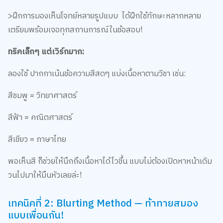
>ฝึกการมองเห็นโจทย์หลายรูปแบบ ได้ฝึกใช้ทักษะหลากหลาย
เตรียมพร้อมเจอทุกสถานการณ์ในข้อสอบ!
ทริคเล็กๆ แต่เวิร์กมาก:
ลองใช้ ปากกาเน้นข้อความสีสดๆ แบ่งเนื้อหาตามวิชา เช่น:
สีชมพู = วิทยาศาสตร์
สีฟ้า = คณิตศาสตร์
สีเขียว = ภาษาไทย
พอเห็นสี ก็ช่วยให้นึกถึงเนื้อหาได้ไวขึ้น แบบไม่ต้องเปิดหาหน้าเดิม
วนไปมาให้มึนหัวเลยล่ะ!
เทคนิคที่ 2: Blurting Method — ท้าทายสมอง
แบบเพื่อนกัน!