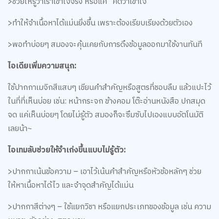
>ช่วยให้รู้ว่าเราเข้าใจจริง หรือแค่ "คิดว่าเข้าใจ"
>ทำให้จำเนื้อหาได้แม่นยิ่งขึ้น เพราะต้องเรียบเรียงด้วยตัวเอง
>พอทำบ่อยๆ สมองจะคุ้นเคยกับการดึงข้อมูลออกมาใช้งานทันที
ไอเดียเพิ่มความสนุก:
ใช้ปากกาเมจิกสีแสบๆ เขียนคำสำคัญหรือสูตรที่ชอบลืม แล้วแปะไว้
ในที่ที่เห็นบ่อย เช่น: หน้ากระจก ข้างคอม โต๊ะอ่านหนังสือ ปกสมุด
จด แค่เห็นบ่อยๆ โดยไม่รู้ตัว สมองก็จะซึมซับไปเองแบบอัตโนมัติ
เลยน้า~
ไอเทมลับช่วยให้จำเก่งขึ้นแบบไม่รู้ตัว:
>ปากกาเน้นข้อความ – เอาไว้เน้นคำสำคัญหรือหัวข้อหลักๆ ช่วย
ให้หาเนื้อหาได้ไว และจำจุดสำคัญได้แม่น
>ปากกาสีต่างๆ – ใช้แยกวิชา หรือแยกประเภทของข้อมูล เช่น ความ