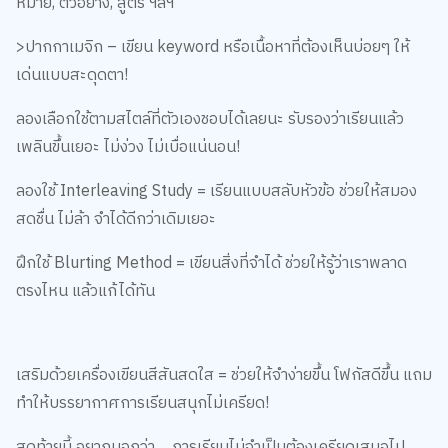
หมาย, ตัวอย่าง, สูตร ฯลฯ
>ปากกาเมจิก – เขียน keyword หรือเนื้อหาที่ต้องเห็นบ่อยๆ ให้
เด่นแบบสะดุดตา!
ลองเลือกใช้ตามสไตล์ที่ตัวเองชอบได้เลยนะ รับรองว่าเรียนแล้ว
เพลินขึ้นเยอะ ไม่ง่วง ไม่เบื่อแน่นอน!
ลองใช้ Interleaving Study = เรียนแบบสลับหัวข้อ ช่วยให้สมอง
สดชื่น ไม่ล้า จำได้ดีกว่าเดิมเยอะ
ฝึกใช้ Blurting Method = เขียนสิ่งที่จำได้ ช่วยให้รู้ว่าเราพลาด
ตรงไหน แล้วแก้ได้ทัน
เสริมด้วยเครื่องเขียนสีสันสดใส = ช่วยให้จำง่ายขึ้น โฟกัสดีขึ้น แถม
ทำให้บรรยากาศการเรียนสนุกไม่เครียด!
สุดท้ายนี้ อยากบอกว่า… การเรียนไม่จำเป็นต้องเครียดเสมอไป