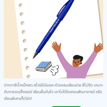
ปากกาสีน้ำหมึกสด สไตล์มินิมอล หัวแหลมเขียนง่าย สีไม่ซีด เหมาะ
กับการจดเล็กเชอร์ เขียนลื่นทันใจ เอาไปใช้จดตอนฟังอาจารย์ หรือ
เรียนพิเศษก็เวิร์ก!