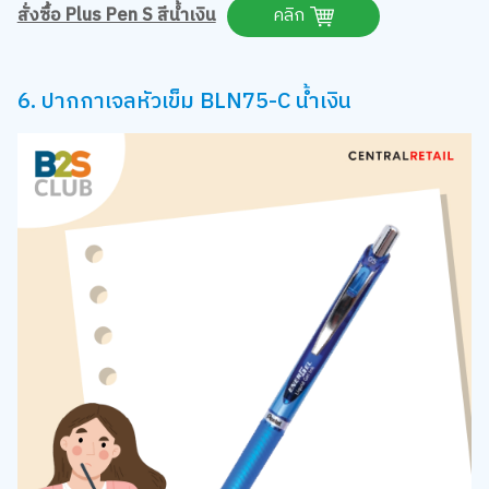
สั่งซื้อ Plus Pen S สีน้ำเงิน
คลิก
6. ปากกาเจลหัวเข็ม BLN75-C น้ำเงิน