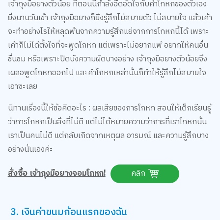
ยิ่งนานวันเข้า เจ้าถุงมือยางก็ยิ่งรู้สึกไม่สบายตัว ไม่สบายใจ แล้วเค้า
จะทำอย่างไรให้หลุดพ้นจากความรู้สึกแย่จากการโกหกนี้ได้ เพราะ
เค้าก็ไม่ได้ตั้งใจที่จะพูดโกหก แต่เพราะไม่อยากแพ้ อยากให้คนอื่น
ชื่นชม หรือเพราะปิดบังความผิดบางอย่าง เจ้าถุงมือยางตัวน้อยจึง
เผลอพูดโกหกออกไป และคำโกหกเหล่านั้นก็ทำให้รู้สึกไม่สบายใจ
เอาซะเลย
นิทานเรื่องนี้ให้ข้อคิดอะไร : ผลเสียของการโกหก สอนให้เด็กเรียนรู้
ว่าการโกหกเป็นสิ่งที่ไม่ดี แต่ไม่ได้หมายความว่าการที่เราโกหกนั้น
เราเป็นคนไม่ดี แต่กลับเกิดจากเหตุผล อารมณ์ และความรู้สึกบาง
อย่างนั่นเองค่ะ
สั่งซื้อ เจ้าถุงมือยางจอมโกหก!
คลิก
3. เงินค่าขนมก้อนแรกของฉัน