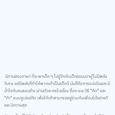
นิทานสองภาษา ที่จะพาเด็ก ๆ ไปรู้จักกับเด็กธรรมดาผู้ไม่มีพลัง
วิเศษ แต่มีพลังที่ทำให้พวกเค้าเป็นเด็กดี นั่นก็คือการแบ่งปันและมี
น้ำใจกับคนรอบข้าง ผ่านตัวละครในเรื่อง ซึ่งจะแนะวิธี "คิด" และ
"ทำ" แบบซูเปอร์คิด เพื่อให้เค้าสามารถอยู่ร่วมกับเพื่อนได้อย่างดี
และมีความสุข
นิทานเรื่องนี้ให้ข้อคิดอะไร : สำหรับเล่มนี้ ตรงตามชื่อเลยนั่นก็คือ
การสอนให้เด็ก ๆ รู้จักแบ่งปัน ช่วยเหลือ และมีน้ำใจกับเพื่อนซึ่ง