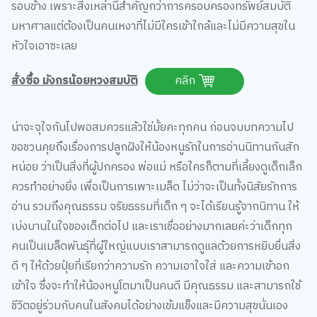
มหาศาลแต่ต้องเป็นคนเหงาที่ไม่มีใครเข้าใกล้และไม่มีความสุขใน
หัวใจเอาซะเลย
สั่งซื้อ มังกรน้อยหวงสมบัติ
คลิก
น่าจะจุใจกันไปพอสมควรแล้วใช่มั้ยคะทุกคน ก่อนจบบทความไป
ขอชวนคุยถึงเรื่องการปลูกฝังให้น้องหนูรักในการอ่านนิทานกันสัก
หน่อย ว่าเป็นสิ่งที่ผู้ปกครอง พ่อแม่ หรือใครก็ตามที่เลี้ยงดูเด็กเล็ก
ควรทำอย่างยิ่ง เพื่อเป็นการเพาะเมล็ด ไม่ว่าจะเป็นทั้งนิสัยรักการ
อ่าน รวมถึงคุณธรรม จริยธรรมที่เด็ก ๆ จะได้เรียนรู้จากนิทาน ให้
เบ่งบานในใจของเด็กต่อไป และเราเชื่ออย่างมากเลยค่ะว่าเด็กทุก
คนเป็นเมล็ดพันธุ์ที่ผู้ใหญ่แบบเราสามารถดูแลด้วยการหยิบยื่นสิ่ง
ดี ๆ ให้ด้วยปุ๋ยที่เรียกว่าความรัก ความเอาใจใส่ และความเข้าอก
เข้าใจ ซึ่งจะทำให้น้องหนูโตมาเป็นคนดี มีคุณธรรม และสามารถใช้
ชีวิตอยู่ร่วมกับคนในสังคมได้อย่างเข้มแข็งและมีความสุขนั่นเอง
แล้วเจอกันใหม่บทความหน้า หวังว่าทุกคนจะอ่านหนังสืออย่างมี