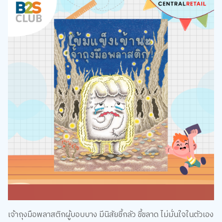
เจ้าถุงมือพลาสติกผู้บอบบาง มีนิสัยขี้กลัว ขี้ขลาด ไม่มั่นใจในตัวเอง
เช่นเดียวกับรูปลักษณ์อันโปร่งใสของตัวเอง เมื่อต้องเผชิญหน้ากับ