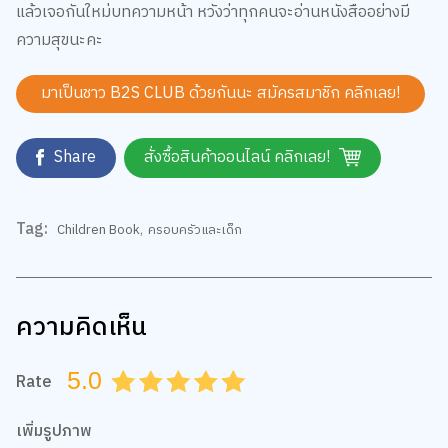
ความสุขนะคะ
มาเป็นชาว B2S CLUB ด้วยกันนะ สมัครสมาชิก
คลิกเลย!
Share
สั่งซื้อสินค้าออนไลน์ คลิกเลย!
Tag:
Children Book
,
ครอบครัวและเด็ก
ความคิดเห็น
5.0
Rate
0.5
1.0
1.5
2.0
2.5
3.0
3.5
4.0
4.5
5.0
We use cookies
เพิ่มรูปภาพ
We use cookies to improve your experience and performance on our
website. You can manage your preferences by clicking "Change
Preferences".
Cookie Policy