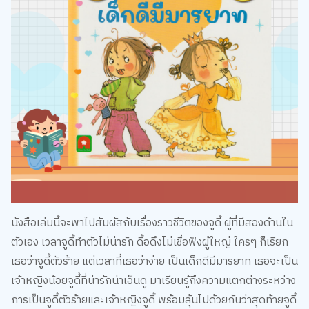
นังสือเล่มนี้จะพาไปสัมผัสกับเรื่องราวชีวิตของจูดี้ ผู้ที่มีสองด้านใน
ตัวเอง เวลาจูดี้ทำตัวไม่น่ารัก ดื้อดึงไม่เชื่อฟังผู้ใหญ่ ใครๆ ก็เรียก
เธอว่าจูดี้ตัวร้าย แต่เวลาที่เธอว่าง่าย เป็นเด็กดีมีมารยาท เธอจะเป็น
เจ้าหญิงน้อยจูดี้ที่น่ารักน่าเอ็นดู มาเรียนรู้ถึงความแตกต่างระหว่าง
การเป็นจูดี้ตัวร้ายและเจ้าหญิงจูดี้ พร้อมลุ้นไปด้วยกันว่าสุดท้ายจูดี้
จะเลือกเป็นคนไหนด้วยกันในเล่มนี้ค่ะ