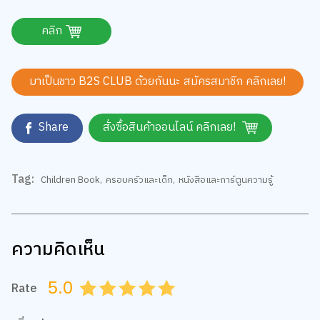
คลิก
มาเป็นชาว B2S CLUB ด้วยกันนะ สมัครสมาชิก
คลิกเลย!
Share
สั่งซื้อสินค้าออนไลน์ คลิกเลย!
Tag:
Children Book
,
ครอบครัวและเด็ก
,
หนังสือและการ์ตูนความรู้
ความคิดเห็น
We use cookies
5.0
Rate
0.5
1.0
1.5
2.0
2.5
3.0
3.5
4.0
4.5
5.0
We use cookies to improve your experience and performance on our
website. You can manage your preferences by clicking "Change