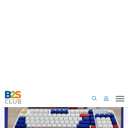
เอาใจสายพิมพ์งานแบบชอบฟังเสียงพิมพ์ดีด ครั้งนี้ ทุกคนจะได้
สร้าง ASMR พิมพ์ดีดเป็นของตัวเอง ด้วย GEEZER คีย์บอร์ดไร้
สาย ดีไซน์ปุ่มกดขนาดกำลังดี กดเด้งสู้มือ กดเมื่อไหร่ก็ฟินเวอร์ มี
ให้เลือก 2 รุ่น ใครชอบความวินเทจ คลาสสิก ต้อง Dayone Retro
ใครสายเท่ ชิคๆ ต้องรุ่น Dayone Alpha