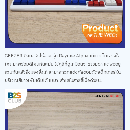
GEEZER คีย์บอร์ดไร้สาย รุ่น Dayone Alpha เท่แบบไม่เกรงใจ
ใคร มาพร้อมดีไซน์ทันสมัย ใช้คู่สีที่ดูเหมือนจะธรรมดา แต่พออยู่
รวมกันแล้วยิ่งมองยิ่งเท่ สามารถตกแต่งคัสตอมติดสติ๊กเกอร์ใน
บริเวณสีขาวเพิ่มเติมได้ เหมาะสำหรับสายขี้เบื่อด้วยนะ