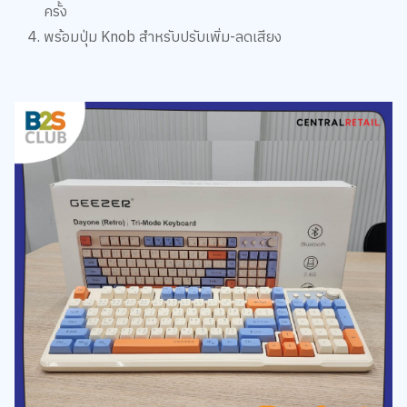
ครั้ง
พร้อมปุ่ม Knob สำหรับปรับเพิ่ม-ลดเสียง