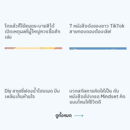
โตแล้วก็ใช้สมุดระบายสีได้
7 หนังสือดังของชาว TikTok
เปิดเหตุผลที่ผู้ใหญ่ควรซื้อสัก
สายกองดองต้องเลิฟ
เล่ม
We use cookies
We use cookies to improve your experience and performance on our
website. You can manage your preferences by clicking "Change
Preferences".
Cookie Policy
Accept All
Change Preferences
Diy สกุชชี่ฟองน้ำโฮมเมด บีบ
บวกสกิลการคิดให้เป็น กับ
เพลินเกินห้ามใจ
หนังสืออัปเกรด Mindset คิด
แบบไหนให้ชีวิตดี
ดูทั้งหมด