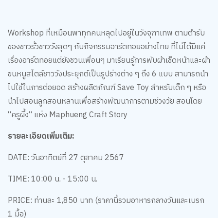
Workshop ที่เหมือนพาทุกคนหลุดไปอยู่ในวังจุฑาเทพ ตามตำรับ
ของชาวรั้วชาววังสุดๆ กับกิจกรรมอาร์ตทอยอย่างไทย ที่ไม่ได้มีแค่
เรื่องอาร์ตทอยแต่ยังชวนเพื่อนๆ มาเรียนรู้การพับผ้าเช็ดหน้าและผ้า
ขนหนูสไตล์ชาววังประยุกต์เป็นรูปร่างต่าง ๆ ถึง 6 แบบ สามารถนำ
ไปใช้ในการต่อยอด สร้างผลิตภัณฑ์ Save Toy สำหรับเด็ก ๆ หรือ
นำไปสอนลูกสอนหลานเพื่อสร้างพัฒนาการตามช่วงวัย สอนโดย
“ครูผึ้ง“ แห่ง Maphueng Craft Story
รายละเอียดเพิ่มเติม:
DATE: วันอาทิตย์ที่ 27 ตุลาคม 2567
TIME: 10:00 น. - 15:00 น.
PRICE: ท่านละ 1,850 บาท (ราคานี้รวมอาหารกลางวันและเบรก
1 มื้อ)