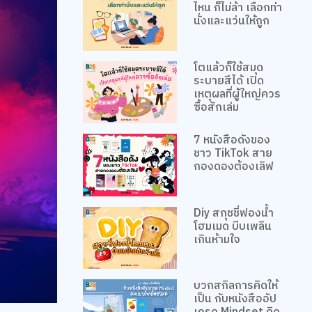
ไหน ก็ไม่ล้า เลือกท่า
นั่งและแว่นให้ถูก
โตแล้วก็ใช้สมุด
ระบายสีได้ เปิด
เหตุผลที่ผู้ใหญ่ควร
ซื้อสักเล่ม
7 หนังสือดังของ
ชาว TikTok สาย
กองดองต้องเลิฟ
Diy สกุชชี่ฟองน้ำ
โฮมเมด บีบเพลิน
เกินห้ามใจ
บวกสกิลการคิดให้
เป็น กับหนังสืออัป