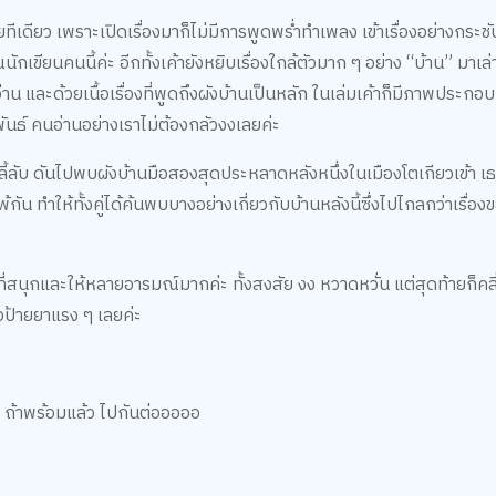
ลยทีเดียว เพราะเปิดเรื่องมาก็ไม่มีการพูดพร่ำทำเพลง เข้าเรื่องอย่างกระชั
กเขียนคนนี้ค่ะ อีกทั้งเค้ายังหยิบเรื่องใกล้ตัวมาก ๆ อย่าง “บ้าน” มาเล
่าน และด้วยเนื้อเรื่องที่พูดถึงผังบ้านเป็นหลัก ในเล่มเค้าก็มีภาพประกอ
พันธ์ คนอ่านอย่างเราไม่ต้องกลัวงงเลยค่ะ
เรื่องลี้ลับ ดันไปพบผังบ้านมือสองสุดประหลาดหลังหนึ่งในเมืองโตเกียวเข้า เ
้กัน ทำให้ทั้งคู่ได้ค้นพบบางอย่างเกี่ยวกับบ้านหลังนี้ซึ่งไปไกลกว่าเรื่
สนุกและให้หลายอารมณ์มากค่ะ ทั้งสงสัย งง หวาดหวั่น แต่สุดท้ายก็คลี
อป้ายยาแรง ๆ เลยค่ะ
 2 ถ้าพร้อมแล้ว ไปกันต่อออออ