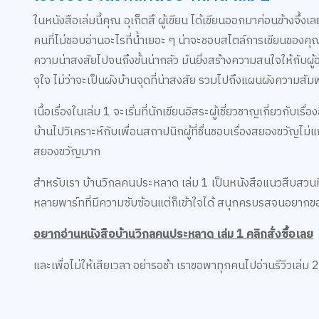
ในหนังสือเล่มนี้คุณ อุเก็ตสึ ผู้เขียน ได้เขียนออกมาค่อนข้างจึ้งเ
คนที่ไม่ชอบอ่านอะไรที่น้ำเยอะ ๆ น่าจะชอบสไตล์การเขียนของคุณนั
ความน่าสงสัยไปจนถึงขั้นน่ากลัว มันยิ่งสร้างความสนใจให้กับผู้อ
จุใจ ไม่ว่าจะเป็นผังบ้านจุดที่น่าสงสัย รวมไปถึงแผนผังความสัม
เนื้อเรื่องในเล่ม 1 จะเริ่มที่นักเขียนอิสระผู้เชี่ยวชาญเกี่ยวกับ
บ้านไปวิเคราะห์กับเพื่อนสถาปนิกผู้ที่ชื่นชอบเรื่องสยองขวัญไม่แพ
สยองขวัญมาก
สำหรับเรา บ้านวิกลคนประหลาด เล่ม 1 เป็นหนังสือแนวสืบสวนที่
หลายพาร์ทที่มีความซับซ้อนแต่ก็เข้าใจได้ สนุกครบรสจนอยากข
อยากอ่านหนังสือบ้านวิกลคนประหลาด เล่ม 1 คลิกสั่งซื้อเลย
และเพื่อไม่ให้เสียเวลา อย่ารอช้า เราขอพาทุกคนไปอ่านรีวิวเล่ม