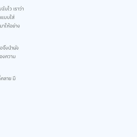
บฉับไว เราว่า
่าแบบใส่
บมาให้อย่าง
ธอจึงนำผัง
องของความ
่คลาย มี