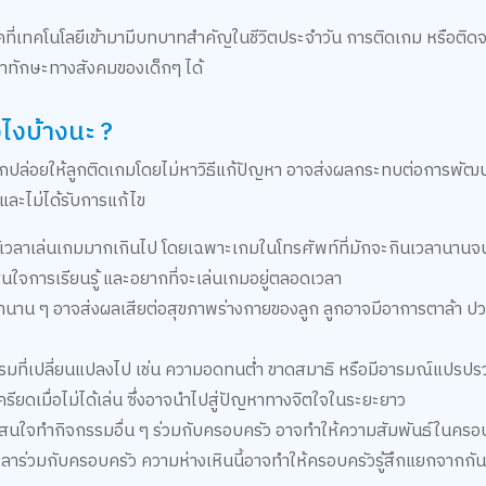
ยุคที่เทคโนโลยีเข้ามามีบทบาทสำคัญในชีวิตประจำวัน การติดเกม หรือติ
าทักษะทางสังคมของเด็กๆ ได้
งไงบ้างนะ ?
หากปล่อยให้ลูกติดเกมโดยไม่หาวิธีแก้ปัญหา อาจส่งผลกระทบต่อการพัฒน
มและไม่ได้รับการแก้ไข
้เวลาเล่นเกมมากเกินไป โดยเฉพาะเกมในโทรศัพท์ที่มักจะกินเวลานานจนว
ใจการเรียนรู้ และอยากที่จะเล่นเกมอยู่ตลอดเวลา
นาน ๆ อาจส่งผลเสียต่อสุขภาพร่างกายของลูก ลูกอาจมีอาการตาล้า ปวด
มที่เปลี่ยนแปลงไป เช่น ความอดทนต่ำ ขาดสมาธิ หรือมีอารมณ์แปรปรว
ครียดเมื่อไม่ได้เล่น ซึ่งอาจนำไปสู่ปัญหาทางจิตใจในระยะยาว
สนใจทำกิจกรรมอื่น ๆ ร่วมกับครอบครัว อาจทำให้ความสัมพันธ์ในคร
้เวลาร่วมกับครอบครัว ความห่างเหินนี้อาจทำให้ครอบครัวรู้สึกแยกจากกั