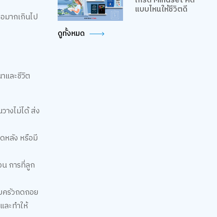
เกรด Mindset คิด
แบบไหนให้ชีวิตดี
ดจอมากเกินไป
ดูทั้งหมด
าและชีวิต
างไม่ได้ ส่ง
หลัง หรือมี
น การที่ลูก
อบครัวถดถอย
นและทำให้