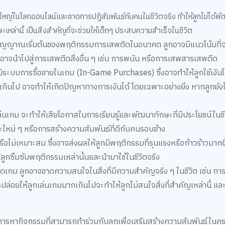
ใหญ่ในโลกออนไลน์และขาดการปฏิสัมพันธ์กับคนในชีวิตจริง ทำให้ลูกไม่ได้พ
ษะเหล่านี้ เป็นสิ่งสำคัญที่จะช่วยให้เด็กๆ ประสบความสำเร็จในชีวิต
สัญญาณเริ่มต้นของพฤติกรรมการเสพติดในอนาคต ลูกอาจมีแนวโน้มที่จ
งอาจนำไปสู่การเสพติดสิ่งอื่น ๆ เช่น การพนัน หรือการเสพสารเสพติด
ะบบการซื้อขายในเกม (In-Game Purchases) ซึ่งอาจทำให้ลูกใช้เงินโดย
เกินไป อาจทำให้เกิดปัญหาทางการเงินได้ โดยเฉพาะอย่างยิ่ง หากลูกยังไม
ล่นเกม จะทำให้เสียโอกาสในการเรียนรู้และพัฒนาทักษะที่มีประโยชน์ในชีว
ะใหม่ ๆ หรือการสร้างความสัมพันธ์ที่ดีกับคนรอบข้าง
ือไม่เหมาะสม ซึ่งอาจส่งผลให้ลูกมีพฤติกรรมที่รุนแรงหรือก้าวร้าวมากขึ้
ลูกซึมซับพฤติกรรมเหล่านั้นและนำมาใช้ในชีวิตจริง
ิดเกม ลูกอาจขาดความสนใจในสิ่งที่มีความสำคัญจริง ๆ ในชีวิต เช่น กา
รปล่อยให้ลูกเล่นเกมมากเกินไปจะทำให้ลูกไม่สนใจสิ่งที่สำคัญเหล่านี้ 
ารหากิจกรรมที่สามารถทำร่วมกับลูกเพื่อเสริมสร้างความสัมพันธ์ใน