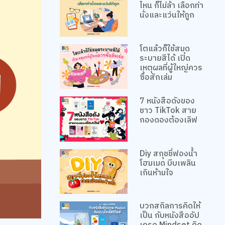
ไหน ก็ไม่ล้า เลือกท่า
นั่งและแว่นให้ถูก
โตแล้วก็ใช้สมุด
ระบายสีได้ เปิด
เหตุผลที่ผู้ใหญ่ควร
ซื้อสักเล่ม
7 หนังสือดังของ
ชาว TikTok สาย
กองดองต้องเลิฟ
Diy สกุชชี่ฟองน้ำ
โฮมเมด บีบเพลิน
เกินห้ามใจ
บวกสกิลการคิดให้
เป็น กับหนังสืออัป