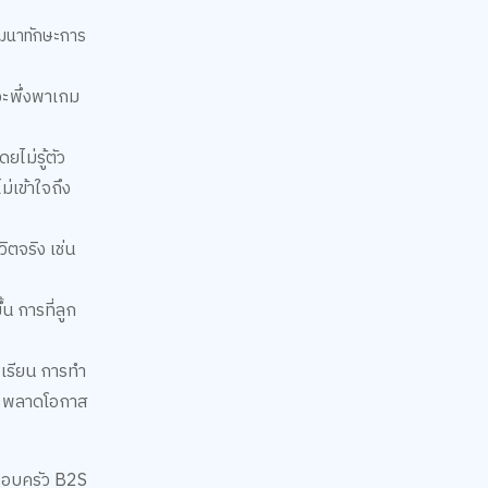
ัฒนาทักษะการ
ะพึ่งพาเกม
ไม่รู้ตัว
่เข้าใจถึง
ิตจริง เช่น
น การที่ลูก
รเรียน การทำ
และพลาดโอกาส
ครอบครัว B2S