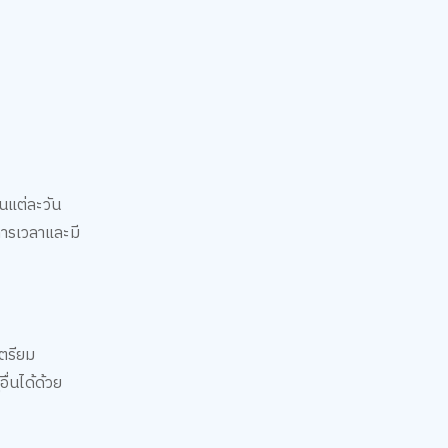
นแต่ละวัน
การเวลาและมี
ตรียม
ื่นได้ด้วย