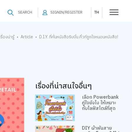
SEARCH
SIGNIN/REGISTER
TH
เรื่องน่ารู้
Article
D.I.Y. ที่คั่นหนังสือริบบิ้น คิ้วท์ถูกใจหนอนหนังสือ!
•
•
เรื่องที่น่าสนใจอื่นๆ
เลือก Powerbank
คู่ใจยังไง ให้เหมาะ
กับไลฟ์สไตล์ที่สุด
DIY ผ้าพันสาย