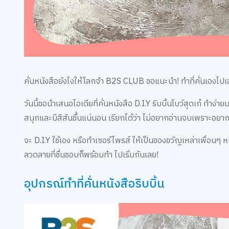
คั่นหนังสือยังไงให้โลกจำ B2S CLUB ขอแนะนำ! ทำที่คั่นเองไปเ
วันนี้ขอนำเสนอไอเดียที่คั่นหนังสือ D.I.Y ริบบิ้นโบว์สุดเก๋ ทำง่
สนุกและมีสีสันขึ้นแน่นอน เรียกได้ว่า ไม่อยากอ่านจบเพราะอยากค
จะ D.I.Y ใช้เอง หรือทำเซอร์์ไพรส์ ให้เป็นของขวัญเหล่าเพื่อนๆ ห
ลวดลายที่ชื่นชอบก็พร้อมทำ ไปเริ่มกันเลย!
อุปกรณ์ทำที่คั่นหนังสือริบบิ้น