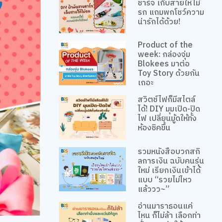
ชาร์จ เก็บสายให้ไม่
รก แถมพกโชว์ความ
น่ารักได้ด้วย!
Product of the
week: กล่องจุ่ม
Blokees มาต่อ
Toy Story ด้วยกัน
เถอะ
สวิตช์ไฟก็มีสไตล์
ได้! DIY มุมเปิด-ปิด
ไฟ เปลี่ยนมู้ดให้ทั้ง
ห้องชิคขึ้น
รวมหนังสือบวกสกิ
ลการเงิน ฉบับคนรุ่น
ใหม่ เรียกเงินเข้าได้
แบบ “รวยไม่ไหว
แล้ววว~”
อ่านมาราธอนแค่
ไหน ก็ไม่ล้า เลือกท่า