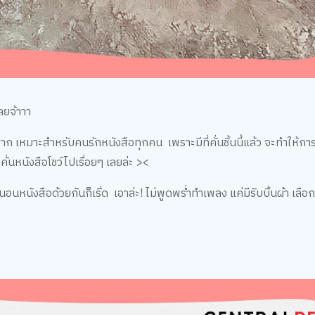
ลยจ้าาา
ายมาก เหมาะสําหรับคนรักหนังสือทุกคน เพราะมีที่คั่นชิ้นนี้แล้ว จะทำให้กา
ั่นหนังสือโชว์ไปเรื่อยๆ เลยล่ะ ><
นอนหนังสือด้วยกันก็เริ่ด เอาล่ะ! ไม่พูดพร่ำทำเพลง แค่มีริบบิ้นผ้า เลือ