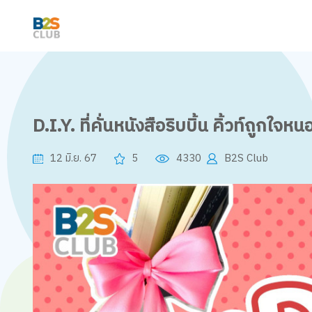
D.I.Y. ที่คั่นหนังสือริบบิ้น คิ้วท์ถูกใจห
12 มิ.ย. 67
5
4330
B2S Club