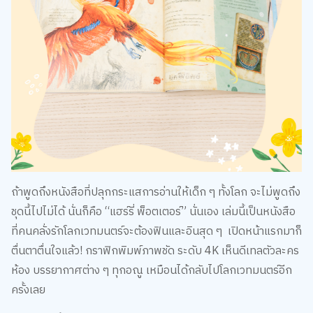
รู้แบบย่อยง่ายอีกด้วย บอกเลยมีไว้ยังไงก็คุ้ม นอกจากจะได้เสพรูป
น่ารัก ๆ แล้วยังได้ความรู้แบบจัดเต็มสุด ๆ