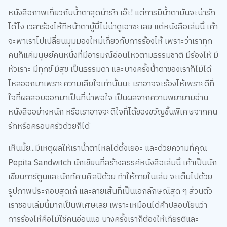
เกี่ยวกับน้ำตาเยอะขึ้น ซึ่งแต่ละหน้าก็ไม่น่าเบื่อเลย ไม่ใช่วิชาการจ๋า
แต่จะเหมือนได้อ่านไดอารีของคุณนักเขียน พร้อมกับเสพภาพสวย
ๆ ไปด้วย ฟินมากกกก