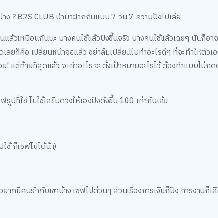
ู่บ้าง ? B2S CLUB นำมาฝากกันแบบ 7 วัน 7 ความปังไปเล้ย
แล้วเหมือนกันนะ บางคนใช้แล้วปังขึ้นจริง บางคนใช้แล้วเฉยๆ นั่นก็อา
ดเลยก็คือ เปลี่ยนหน้าจอแล้ว อย่าลืมเปลี่ยนไปทำอะไรดีๆ ที่จะทำให้ตัวเ
! แต่ท้ายที่สุดแล้ว จะทำอะไร จะตั้งเป้าหมายอะไรไว้ ต้องทำแบบไม่กดดั
ูปที่ใช่ ไปใช้เสริมดวงให้เฮงปังดังขึ้น 100 เท่ากันเล้ย
ช้ ก็เซฟไปได้น้า)
กมีคนรักกับเขาบ้าง เซฟไปด่วนๆ ส่วนเรื่องการเงินก็ปัง การงานก็เลิศ