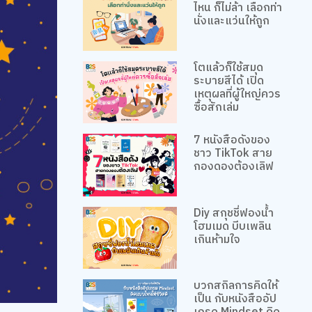
ไหน ก็ไม่ล้า เลือกท่า
นั่งและแว่นให้ถูก
โตแล้วก็ใช้สมุด
ระบายสีได้ เปิด
เหตุผลที่ผู้ใหญ่ควร
ซื้อสักเล่ม
7 หนังสือดังของ
ชาว TikTok สาย
กองดองต้องเลิฟ
Diy สกุชชี่ฟองน้ำ
โฮมเมด บีบเพลิน
เกินห้ามใจ
บวกสกิลการคิดให้
เป็น กับหนังสืออัป