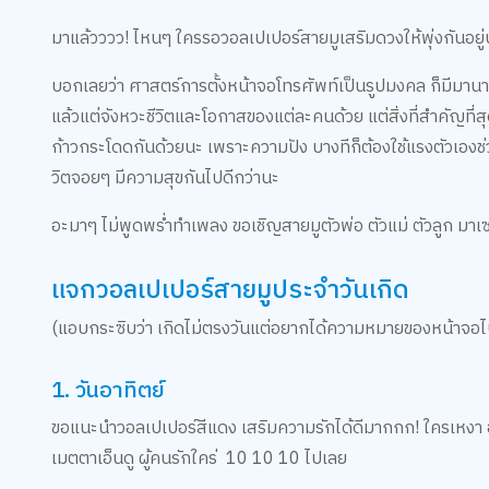
มาแล้วววว! ไหนๆ ใครรอวอลเปเปอร์สายมูเสริมดวงให้พุ่งกันอย
บอกเลยว่า ศาสตร์การตั้งหน้าจอโทรศัพท์เป็นรูปมงคล ก็มีมานาน
แล้วแต่จังหวะชีวิตและโอกาสของแต่ละคนด้วย แต่สิ่งที่สำคัญที่สุ
ก้าวกระโดดกันด้วยนะ เพราะความปัง บางทีก็ต้องใช้แรงตัวเองช่วย
วิตจอยๆ มีความสุขกันไปดีกว่านะ
อะมาๆ ไม่พูดพร่ำทำเพลง ขอเชิญสายมูตัวพ่อ ตัวแม่ ตัวลูก มาเซฟร
แจกวอลเปเปอร์สายมูประจำวันเกิด
(แอบกระซิบว่า เกิดไม่ตรงวันแต่อยากได้ความหมายของหน้าจอไปใ
1. วันอาทิตย์
ขอแนะนำวอลเปเปอร์สีแดง เสริมความรักได้ดีมากกก! ใครเหงา อยา
เมตตาเอ็นดู ผู้คนรักใคร่ 10 10 10 ไปเลย