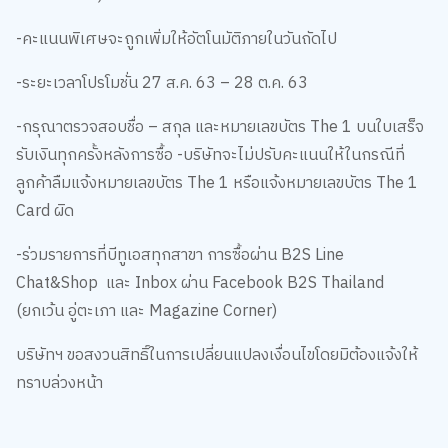
-คะแนนพิเศษจะถูกเพิ่มให้อัตโนมัติภายในวันถัดไป
-ระยะเวลาโปรโมชั่น 27 ส.ค. 63 – 28 ต.ค. 63
-กรุณาตรวจสอบชื่อ – สกุล และหมายเลขบัตร The 1 บนใบเสร็จ
รับเงินทุกครั้งหลังการซื้อ -บริษัทจะไม่ปรับคะแนนให้ในกรณีที่
ลูกค้าลืมแจ้งหมายเลขบัตร The 1 หรือแจ้งหมายเลขบัตร The 1
Card ผิด
-ร่วมรายการที่บีทูเอสทุกสาขา การซื้อผ่าน B2S Line
Chat&Shop และ Inbox ผ่าน Facebook B2S Thailand
(ยกเว้น อู่ตะเภา และ Magazine Corner)
บริษัทฯ ขอสงวนสิทธิ์ในการเปลี่ยนแปลงเงื่อนไขโดยมิต้องแจ้งให้
ทราบล่วงหน้า