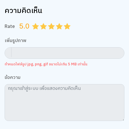
ความคิดเห็น
We use cookies
5.0
We use cookies to improve your experience and performance on our
Rate
0.5
1.0
1.5
2.0
2.5
3.0
3.5
4.0
4.5
5.0
website. You can manage your preferences by clicking "Change
Preferences".
Cookie Policy
เพิ่มรูปภาพ
Accept All
Change Preferences
กำหนดไฟล์รูป jpg, png, gif ขนาดไม่เกิน 5 MB เท่านั้น
ข้อความ