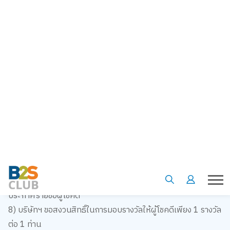
ผูกกับสมาชิกเดอะวันก่อนชำระค่าสินค้า
3) ยกเว้นสินค้าพรีออเดอร์
4) ยอดซื้อคำนวณจากมูลค่าหลังหักส่วนลดทุกชนิดแล้ว
5) สุ่มจับรายชื่อผู้โชคดีผ่านฐานข้อมูลระบบเดอะวัน ที่บริษัท บีทู
เอส จำกัด (สำนักงานใหญ่) 919/555 อาคารจิวเวลรี่เทรด
เซ็นเตอร์ ชั้น 16 ถ.สีลม แขวงสีลม เขตบางรัก กรุงเทพฯ 10500
ในวันที่ 20 พ.ย.63 ประกาศรายชื่อผู้โชคดี วันที่ 27 พ.ย. 63 ผ่าน
ทาง www.facebook.com/B2SThailand
6) ผู้โชคดีจะต้องมีประวัติการซื้อผ่านบัตรสมาชิกThe 1 และต้อง
พำนักอยู่ในประเทศไทยเท่านั้น
7) คะแนนพิเศษจะเข้าระบบให้ลูกค้าที่ได้รับรางวัล ตามหมายเลข
The1 ที่ทำการลงทะเบียนไว้ ภายใน10 วันทำการ หลังจาก
ประกาศรายชื่อผู้โชคดี
8) บริษัทฯ ขอสงวนสิทธิ์ในการมอบรางวัลให้ผู้โชคดีเพียง 1 รางวัล
ต่อ 1 ท่าน
9) ผู้ร่วมรายการมีสิทธิเข้าร่วมรายการเท่าใดก็ได้โดยไม่จำกัด