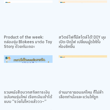
Product of the week:
สวิตช์ไฟก็มีสไตล์ได้! DIY มุม
กล่องจุ่ม Blokees มาต่อ Toy
เปิด-ปิดไฟ เปลี่ยนมู้ดให้ทั้ง
Story ด้วยกันเถอะ
ห้องชิคขึ้น
รวมหนังสือบวกสกิลการเงิน
อ่านมาราธอนแค่ไหน ก็ไม่ล้า
ฉบับคนรุ่นใหม่ เรียกเงินเข้าได้
เลือกท่านั่งและแว่นให้ถูก
แบบ “รวยไม่ไหวแล้ววว~”