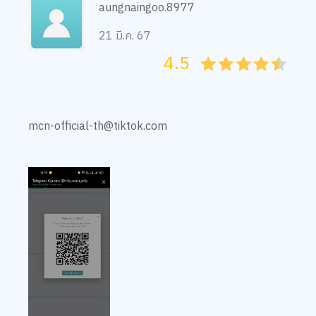
aungnaingoo.8977
21 มี.ค. 67
4.5
05
1
15
2
25
3
35
4
45
5
mcn-official-th@tiktok.com