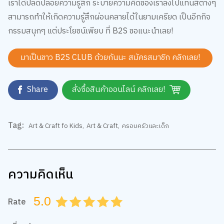
สามารถทำให้เกิดความรู้สึกผ่อนคลายได้ในยามเครียด เป็นอีกกิจ
กรรมสนุกๆ แต่ประโยชน์เพียบ ที่ B2S ขอแนะนำเลย!
มาเป็นชาว B2S CLUB ด้วยกันนะ สมัครสมาชิก
คลิกเลย!
Share
สั่งซื้อสินค้าออนไลน์ คลิกเลย!
Tag:
Art & Craft fo Kids
,
Art & Craft
,
ครอบครัวและเด็ก
ความคิดเห็น
5.0
Rate
0.5
1.0
1.5
2.0
2.5
3.0
3.5
4.0
4.5
5.0
เพิ่มรูปภาพ