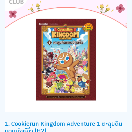
2. Cookierun Kingdom School 1 คุกกี้เศรษฐี Vs
คุกกี้ถังแตก
ต่อด้วยการ์ตูนคุกกี้รันอีกเล่มในตอน คิงดอมสคูล ที่นำเสนอเรื่อง
ราวของคุกกี้เศรษฐีผู้ตกอับ หายตัวไปพร้อมกับบ้านหลังใหญ่หลัง
งานวันเกิด คุกกี้กล้าหาญต้องพยายามทำทุกวิถีทางเพื่อนำตัวคุณ
ลุงคุกกี้และทรัพย์สินกลับมา การ์ตูนเล่มนี้ จะสอนให้เด็กๆ รู้จักกับ
การอดออม การหาเงิน และการใช้เงินอย่างถูกต้อง สนุกแถมสอด
แทรกข้อคิดดีๆ ได้เพียบเลย!
สั่งซื้อหนังสือ คลิก: