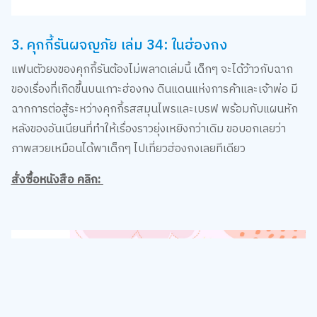
5. คุกกี้รันเอาชีวิตรอด เล่ม 24 ในวิหารเทพผู้สร้าง
ศึกระหว่างเหล่าเทพเจ้าที่เต็มไปด้วยพลัง กับเหล่าคุกกี้แม่มดจอม
เวทเริ่มขึ้นแล้ว! เมื่อคุกกี้แม่มดแห่งความมืดระดมกำลังเพื่อสกัด