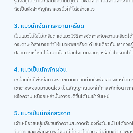
รู้สึกอยู่ในใจ และแสดงความมีวุฒิภาวะออกมา ในสถานการณ์ที
ถือเป็นสิ่งสำคัญที่เราควรนิ่งให้ได้อย่างแมว
3. แมวนักจัดการความเครียด
เป็นแมวไม่ใช่ไม่เครียด แต่แมวมีวิธีการจัดการกับความเครียด
กระดาษ ก็สามารถทำให้แมวหายเครียดได้ เช่นเดียวกัน เราควรรู้ว
ปล่อยวางเรื่องที่ไม่สบายใจ ปล่อยใจแบบจอยๆ หรือถ้าใครคิดไม
4. แมวเป็นนักพักผ่อน
เหนื่อยนักก็พักก่อน เพราะขนาดแมวที่บ้านยังพักเลย จะเหนื่อย ห
เขาอาจจะชอบมานอนโชว์ เป็นสัญญาณบอกให้ทาสพักก่อน หากเจอเร
หรือความเหนื่อยเหล่านั้นอาจจะดีขึ้นได้ในเช้าวันใหม่
5. แมวเป็นนักรักสะอาด
เจ้าเหมียวขนปุยเลียขนทำความสะอาดตัวเองทั้งวัน แม้ไม่ได้ออกไ
วุ่นวาย และเพื่อคงภาพลักษณ์ที่ดีเอาไว้ด้วย อย่าลืมนะว่า ภา