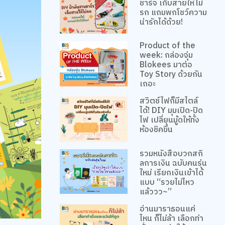
ชาร์จ เก็บสายให้ไม่
รก แถมพกโชว์ความ
น่ารักได้ด้วย!
Product of the
week: กล่องจุ่ม
Blokees มาต่อ
Toy Story ด้วยกัน
เถอะ
สวิตช์ไฟก็มีสไตล์
ได้! DIY มุมเปิด-ปิด
ไฟ เปลี่ยนมู้ดให้ทั้ง
ห้องชิคขึ้น
รวมหนังสือบวกสกิ
ลการเงิน ฉบับคนรุ่น
ใหม่ เรียกเงินเข้าได้
แบบ “รวยไม่ไหว
แล้ววว~”
อ่านมาราธอนแค่
ไหน ก็ไม่ล้า เลือกท่า