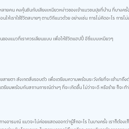
ลายคน คงคุ้นชินกับเสียงเหมียวหง่าวของเจ้าแมวขนปุยที่บ้าน ที่บางคร
สอนให้เราใช้ชีวิตสบายๆ ตามวิถีแมวด้วย อย่างเช่น การไม่คิดอะไร การไม
ของแมวที่เราควรเลียนแบบ เพื่อให้ชีวิตแฮปปี้ อีซี่แบบเหมียวๆ
ายตา สังเกตสิ่งรอบตัว เพื่อเตรียมความพร้อมระวังภัยที่จะเข้ามาถึงตัว ซ
ตรียมพร้อมกับสถานการณ์ต่างๆ ที่จะเกิดขึ้น ไม่ว่าจะดี หรือร้าย ก็จะทำ
ทางอารมณ์ แมวจะไม่ค่อยแสดงออกว่ารู้สึกอะไร ในบางครั้ง เราก็ต้องเก็บส