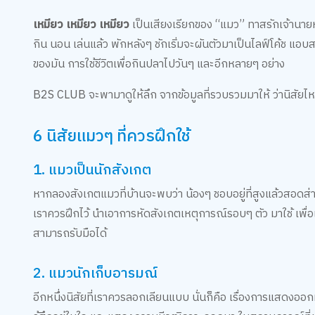
เหมียว เหมียว เหมียว
เป็นเสียงเรียกของ “แมว” ทาสรักเจ้านายห
กิน นอน เล่นแล้ว พักหลังๆ ชักเริ่มจะผันตัวมาเป็นไลฟ์โค้ช แอบ
ของมัน การใช้ชีวิตเพื่อกินปลาไปวันๆ และอีกหลายๆ อย่าง
B2S CLUB จะพามาดูให้ลึก จากข้อมูลที่รวบรวมมาให้ ว่านิสัยไหน
6 นิสัยแมวๆ ที่ควรฝึกใช้
1. แมวเป็นนักสังเกต
หากลองสังเกตแมวที่บ้านจะพบว่า น้องๆ ชอบอยู่ที่สูงแล้วสอดส่ายส
เราควรฝึกไว้ นำเอาการหัดสังเกตเหตุการณ์รอบๆ ตัว มาใช้ เพื่อเ
สามารถรับมือได้
2. แมวนักเก็บอารมณ์
อีกหนึ่งนิสัยที่เราควรลอกเลียนแบบ นั่นก็คือ เรื่องการแสดงออก