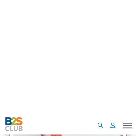
ง่ายๆ เลย ใช้จานกระดาษมาตัดครึ่ง เพ้นท์สีรุ้งลงไป และนำสำลีมา
ปั้นเป็นทรงก้อนเมฆ ติดกาวเข้ากับจานสีรุ้ง แค่นี้ก็เรียบร้อย!
4. เพ้นท์รูปด้วยนิ้ว