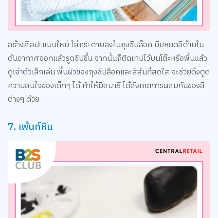
สร้างศิลปะแบบใหม่ ใส่กระดาษลงในถุงซิปล็อค บีบหยดสีด้านใน
ดันอากาศออกแล้วรูดซิปขึ้น จากนั้นก็ติดเทปไว้บนโต๊ะหรือพื้นแล้ว
ดูเจ้าตัวเล็กเล่น พื้นผิวของถุงซิปล็อคและสีสันที่สดใส จะช่วยดึงดูด
ความสนใจของเด็กๆ ได้ ทำให้มีสมาธิ ได้สังเกตการผสมกันของสี
ต่างๆ ด้วย
7. เพ้นท์หิน