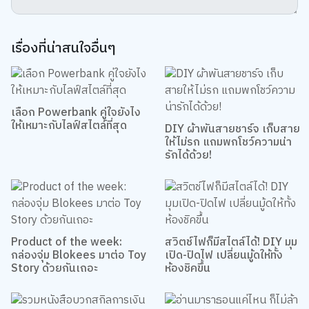
ความคิดเห็น
5.0
Rate
0.5
1.0
1.5
2.0
2.5
3.0
3.5
4.0
4.5
5.0
เพิ่มรูปภาพ
กำหนดไฟล์รูป jpg, png, gif ขนาดไม่เกิน 5 MB เท่านั้น
ข้อความ