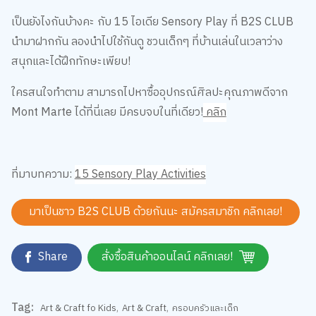
นำแกนทิชชู่ที่ไม่ใช้แล้ว มาสร้างศิลปะต่อได้ โดยการติดกระดาษรูป
ต่างๆ ลงไป เพ้นท์สีแล้วนำมากลิ้งลงบนกระดาษ สร้างลวดลาย
แพทเทิร์นต่างๆ เอาไปตกแต่งต่อได้ จะนำไปแต่งกรอบรูป แต่ง
สมุดโน้ตก็น่ารัก ชวนเด็กๆ ออกไอเดียให้เต็มที่เลย
เป็นยังไงกันบ้างคะ กับ 15 ไอเดีย Sensory Play ที่ B2S CLUB