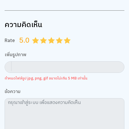
นำมาฝากกัน ลองนำไปใช้กันดู ชวนเด็กๆ ที่บ้านเล่นในเวลาว่าง
สนุกและได้ฝึกทักษะเพียบ!
ใครสนใจทำตาม สามารถไปหาซื้ออุปกรณ์ศิลปะคุณภาพดีจาก
Mont Marte ได้ที่นี่เลย มีครบจบในที่เดียว!
คลิก
ที่มาบทความ:
15 Sensory Play Activities
มาเป็นชาว B2S CLUB ด้วยกันนะ สมัครสมาชิก
คลิกเลย!
Share
สั่งซื้อสินค้าออนไลน์ คลิกเลย!
Tag:
Art & Craft fo Kids
,
Art & Craft
,
ครอบครัวและเด็ก