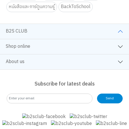
ดูทั้งหมด
Keyword
Parenting Book
Exam Book
Fiction
Selfhelp Book
Children Book
Mnaga/Comic
Art & Craft fo Kids
Art & Craft
Education Toy
Tutor
Self Development
หนังสือจิตวิทยา
ครอบครัวและเด็ก
นิยายวาย
หนังสือและการ์ตูนความรู้
BackToSchool
B2S CLUB