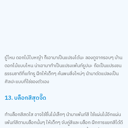
รู้ไหม ดอกไม้ใบหญ้า ก็เอามาเป็นแปรงได้นะ ลองดูจากรอบๆ บ้าน
ดอกไม้แบบไหน น่าเอามาทำเป็นแปรงเพ้นท์รูปนะ ถือเป็นแปรงขน
ธรรมชาติที่แท้ทรู ฝึกให้เด็กๆ ค้นพบสิ่งใหม่ๆ นำมาดัดแปลงเป็น
ศิลปะแบบที่ใช่ของตัวเอง
We use cookies
We use cookies to improve your experience and performance on our
13. บล็อกสีสุดจี๊ด
website. You can manage your preferences by clicking "Change
Preferences".
Cookie Policy
Accept All
ทำบล็อกสีสดใส อาจใช้ชิ้นไม้เล็กๆ นำมาเพ้นท์สี ใช้แผ่นไม้อีกแผ่น
เพ้นท์สีตามบล็อกนั้นๆ ให้เด็กๆ จับคู่สีและบล็อก ฝึกการแยกสีได้ดี
Change Preferences
เลย หรือเปลียนวิธีการเล่น โดยการต่อบล็อกสีขึ้นไปเรื่อยๆ ค่อยๆ