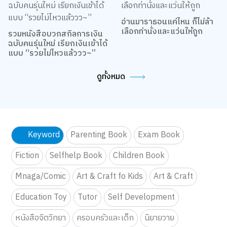
เรื่องที่น่าสนใจอื่นๆ
เลือก Powerbank คู่ใจยังไง
DIY ผ้าพันสายชาร์จ เก็บสาย
ให้เหมาะกับไลฟ์สไตล์ที่สุด
ให้ไม่รก แถมพกโชว์ความน่า
รักได้ด้วย!
Product of the week:
สวิตช์ไฟก็มีสไตล์ได้! DIY มุม
กล่องจุ่ม Blokees มาต่อ Toy
เปิด-ปิดไฟ เปลี่ยนมู้ดให้ทั้ง
Story ด้วยกันเถอะ
ห้องชิคขึ้น
อ่านมาราธอนแค่ไหน ก็ไม่ล้า
เลือกท่านั่งและแว่นให้ถูก
รวมหนังสือบวกสกิลการเงิน
ฉบับคนรุ่นใหม่ เรียกเงินเข้าได้
แบบ “รวยไม่ไหวแล้ววว~”