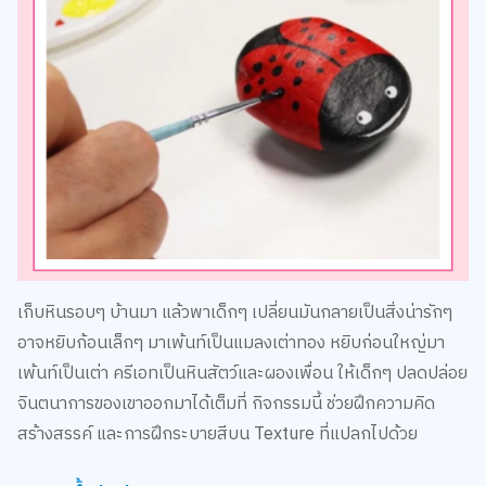
เก็บหินรอบๆ บ้านมา แล้วพาเด็กๆ เปลี่ยนมันกลายเป็นสิ่งน่ารักๆ
อาจหยิบก้อนเล็กๆ มาเพ้นท์เป็นแมลงเต่าทอง หยิบก่อนใหญ่มา
เพ้นท์เป็นเต่า ครีเอทเป็นหินสัตว์และผองเพื่อน ให้เด็กๆ ปลดปล่อย
จินตนาการของเขาออกมาได้เต็มที่ กิจกรรมนี้ ช่วยฝึกความคิด
สร้างสรรค์ และการฝึกระบายสีบน Texture ที่แปลกไปด้วย
8. ดินน้ำมันนับเลข