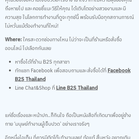
คุณต้องเจอความเจ็บปวดอะไรบ้าง เข้าใจว่าทำไมความสุขของคุณ
ถึงหายไป และคอยชี้แนะวิธีให้คุณ ได้เติบโตอย่างสวยงามและมี
ความสุข ในโลกการทำงานที่ดูจะทุกข์นี้ พร้อมรับมือทุกสถานการณ์
ไม่หวั่นแม้ต้องทำงานที่ใหม่!
Where:
ใครสะดวกช่องทางไหน ไม่ว่าจะเป็นที่ร้านหรือสั่งซื้อ
ออนไลน์ ไปเลือกกันเลย
หาซื้อได้ที่ร้าน B2S ทุกสาขา
ทักแชท Facebook เพื่อสอบถามและสั่งซื้อได้ที่
Facebook
B2S Thailand
Line Chat&Shop ที่
Line B2S Thailand
แค่ชื่อเรื่องและหน้าปก...ก็กินใจ ถือเป็นหนังสือที่เกิดมาเพื่ออยู่ข้าง
กาย ‘มนุษย์ทำงานผู้เจ็บปวด’ อย่างเราจริงๆ
อีกหนึ่งไอเท็ม ที่ควรมีติดโต๊ะทำงานเลย! ท้อแท้ สิ้นหวัง อยากเติม