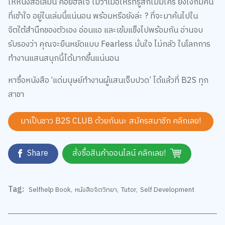
ให้หนังสือเล่มนี้ คอยฮีลใจ ไม่ว่าเมื่อไหร่ที่รู้สึกไม่มีใคร ยังไงก็มีคน
ที่เข้าใจ อยู่ในเล่มนี้แน่นอน พร้อมหรือยังล่ะ ? ที่จะมาค้นไปใน
จิตใต้สำนึกของตัวเอง อ่อนแอ และเข้มแข็งไปพร้อมกัน อ่านจบ
รับรองว่า คุณจะยืนหยัดแบบ Fearless มั่นใจ ไม่กลัว ในโลกการ
ทำงานแสนสนุกนี้ได้มากขึ้นแน่นอน
หาซื้อหนังสือ ‘แด่มนุษย์ทำงานผู้แสนเจ็บปวด’ ได้แล้วที่ B2S ทุก
สาขา
มาเป็นชาว B2S CLUB ด้วยกันนะ สมัครสมาชิก
คลิกเลย!
Share
สั่งซื้อสินค้าออนไลน์ คลิกเลย!
Tag:
Selfhelp Book
,
หนังสือจิตวิทยา
,
Tutor
,
Self Development