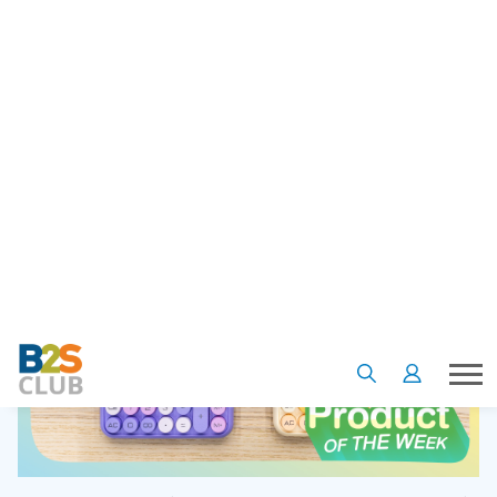
ดูความนูนของปุ่มกดนี่สิ~ นูนสะใจมาก และการคิดเลขจะไม่น่าเบื่อ