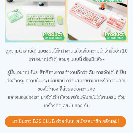
ดูความน่ารักนี่สิ! แมตช์บนโต๊ะทำงานแล้วเพิ่มความน่ารักขึ้นอีก 10
เท่า อยากได้โต๊ะสวยๆ แบบนี้ ต้องมีแล้ว~
รู้มั้ย..อยากให้ประสิทธิภาพการทำงานดีกว่าเดิม การจัดโต๊ะก็เป็น
สิ่งสำคัญ ความเป็นระเบียบเอย ความสบายตาเอย หรือความสวย
ของโต๊ะเอง ก็ส่งผลต่อความคิด
และสมองของเรา มาจัดโต๊ะให้สวยพร้อมฟังก์ชันใช้งานครบ ด้วย
เครื่องคิดเลข Junno กัน
มาเป็นชาว B2S CLUB ด้วยกันนะ สมัครสมาชิก
คลิกเลย!
Share
สั่งซื้อสินค้าออนไลน์ คลิกเลย!