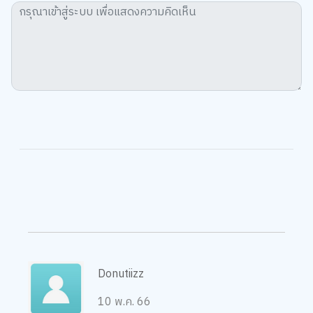
We use cookies
We use cookies to improve your experience and performance on our
website. You can manage your preferences by clicking "Change
Preferences".
Cookie Policy
Accept All
Change Preferences
Donutiizz
10 พ.ค. 66
5.0
05
1
15
2
25
3
35
4
45
5