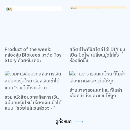
Product of the week:
สวิตช์ไฟก็มีสไตล์ได้! DIY มุม
กล่องจุ่ม Blokees มาต่อ Toy
เปิด-ปิดไฟ เปลี่ยนมู้ดให้ทั้ง
Story ด้วยกันเถอะ
ห้องชิคขึ้น
อ่านมาราธอนแค่ไหน ก็ไม่ล้า
เลือกท่านั่งและแว่นให้ถูก
รวมหนังสือบวกสกิลการเงิน
ฉบับคนรุ่นใหม่ เรียกเงินเข้าได้
แบบ “รวยไม่ไหวแล้ววว~”
ดูทั้งหมด