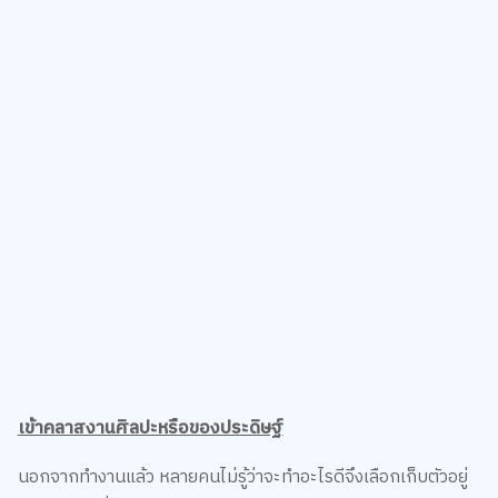
เข้าคลาสงานศิลปะหรือของประดิษฐ์
นอกจากทำงานแล้ว หลายคนไม่รู้ว่าจะทำอะไรดีจึงเลือกเก็บตัวอยู่
บ้านเฉย ๆ เชื่อไหมคะว่า การเข้าคลาสกิจกรรมสนุก ๆ อย่างงาน
ศิลปะ เช่น วาดภาพ ระบายสี ปั้นเครื่องปั้นดินเผา หรือทำงาน
ประดิษฐ์อย่าง ปักฝ้า ถักโคร์เชต์ งานแกะสลักไม้ ตามที่ตัวเองถนัด
นอกจากจะช่วยฆ่าเวลาว่างได้ดีแล้ว ยังได้อัพสกิลด้านอื่น สร้าง