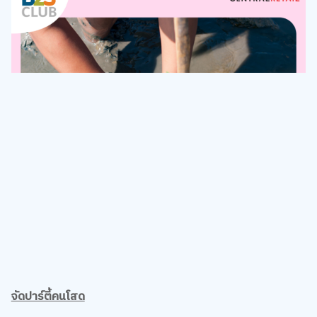
จัดปาร์ตี้คนโสด
เธอไม่ใช่คนโสดคนเดียวในโลก ลองนัดแก๊งเพื่อนที่ยังโสดสนิท โสด
เฉพาะเทศกาลมาปาร์ตี้สุดสนุก ดูหนัง กินหมูกระทะ หรือจัดดริ๊ง
หนักสักคืน ฉลองความโสดแสนสุขไปด้วยกัน รับรองว่าลืมคำว่า