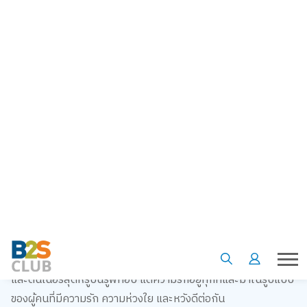
บอกรักได้ไม่จำกัดรูปแบบ
การไม่มีแฟนหรือคู่รัก ไม่ได้หมายความว่าจะเป็นคนไม่มีความรัก
เราสามารถเอ็นจอยไปกับเทศกาลวาเลนไทน์ด้วยการมอบความรัก
ให้กับครอบครัว เพื่อนร่วมงาน มิตรสหายของเราได้ รวมถึงบอกรัก
ตัวเองด้วยการทำสปาแบบโฮมเมด นอนจิบไวน์สบาย ๆ หรือไปกิน
ข้าวกับพ่อแม่ที่บ้าน โทรคุยกับพี่น้อง หรือจัดปาร์ตี้กับเพื่อนสนิทที่
โสดกันยกแก๊งแทน ความรักไม่ได้มีแค่ในรูปแบบดอกกุหลาบช่อโต
และดินเนอร์สุดหรูบนรูฟท็อป แต่ความรักอยู่ทุกที่และมาในรูปแบบ
ของผู้คนที่มีความรัก ความห่วงใย และหวังดีต่อกัน