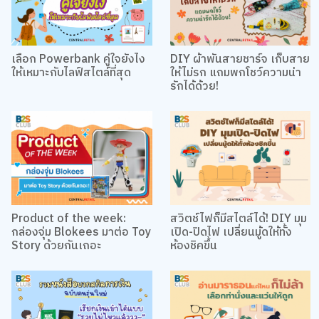
เลือก Powerbank คู่ใจยังไง
DIY ผ้าพันสายชาร์จ เก็บสาย
ให้เหมาะกับไลฟ์สไตล์ที่สุด
ให้ไม่รก แถมพกโชว์ความน่า
รักได้ด้วย!
Product of the week:
สวิตช์ไฟก็มีสไตล์ได้! DIY มุม
กล่องจุ่ม Blokees มาต่อ Toy
เปิด-ปิดไฟ เปลี่ยนมู้ดให้ทั้ง
Story ด้วยกันเถอะ
ห้องชิคขึ้น