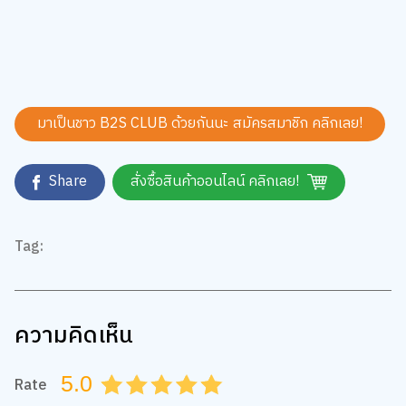
มาเป็นชาว B2S CLUB ด้วยกันนะ สมัครสมาชิก
คลิกเลย!
Share
สั่งซื้อสินค้าออนไลน์ คลิกเลย!
Tag:
ความคิดเห็น
5.0
Rate
0.5
1.0
1.5
2.0
2.5
3.0
3.5
4.0
4.5
5.0
เพิ่มรูปภาพ