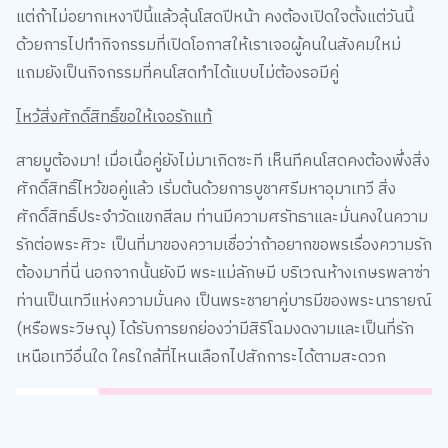
ไหว้สิ่งศักดิ์สิทธิ์ขอให้เจอรักแท้
สายมูต้องมา! เมื่อเนื้อคู่ยังไม่มาเกิดซะที เห็นทีคนโสดคงต้องพึ่งสิ่ง
ศักดิ์สิทธิ์ไหว้ขอคู่แล้ว เริ่มต้นด้วยการบูชาศรีมหาอุมาเทวี สิ่ง
ศักดิ์สิทธิ์ประจำวัดแขกสีลม ท่านมีความศรัทธาและมั่นคงในความ
รักต่อพระศิวะ เป็นที่มาของความเชื่อว่าถ้าอยากขอพรเรื่องความรัก
ต้องมาที่นี่ นอกจากนั้นยังมี พระแม่ลักษมี บริเวณห้างเกษรพลาซ่า
ท่านเป็นเทวีแห่งความมั่นคง เป็นพระชายาคู่บารมีของพระนารายณ์
(หรือพระวิษณุ) ได้รับการยกย่องว่ามีสิริโฉมงดงามและเป็นที่รัก
เหนือเทวีอื่นใด ใครใกล้ที่ไหนเลือกไปสักการะได้ตามสะดวก