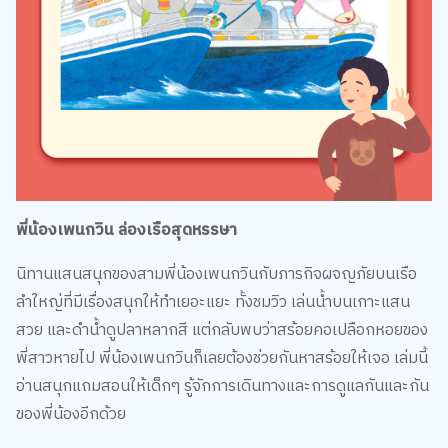
พี่น้องเพนกวิน ล่องเรือสุดหรรษา
นิทานแสนสนุกของสามพี่น้องเพนกวินกับภารกิจผจญภัยบนเรือ
ลำใหญ่ที่มีเรื่องสนุกให้ทำเยอะแยะ ทั้งชมวิว เล่นน้ำบนเกาะแสน
สวย และดำน้ำดูปลาหลากสี แต่กลับพบว่าสร้อยคอเปลือกหอยของ
พี่สาวหายไป พี่น้องเพนกวินก็เลยต้องช่วยกันหาสร้อยให้เจอ เล่มนี้
อ่านสนุกแถมสอนให้เด็กๆ รู้จักการเดินทางและการดูแลกันและกัน
ของพี่น้องอีกด้วย
อ่านฉบับเต็ม
คลิก