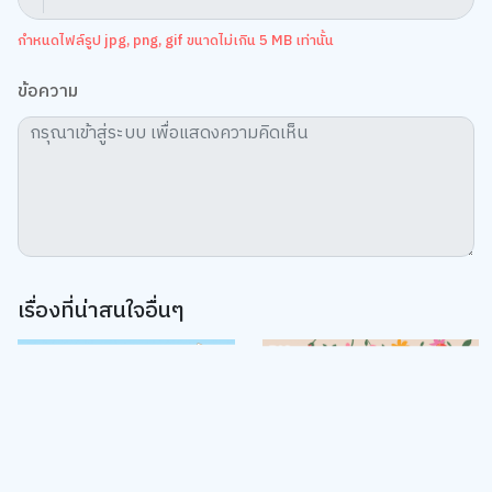
กำหนดไฟล์รูป jpg, png, gif ขนาดไม่เกิน 5 MB เท่านั้น
ข้อความ
เรื่องที่น่าสนใจอื่นๆ
We use cookies
We use cookies to improve your experience and performance on our
website. You can manage your preferences by clicking "Change
Preferences".
Cookie Policy
Accept All
TOP
Change Preferences