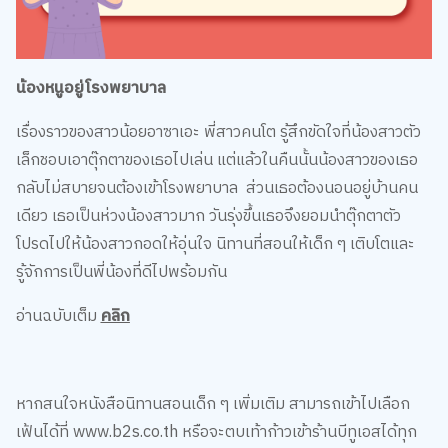
น้องหนูอยู่โรงพยาบาล
เรื่องราวของสาวน้อยอาซาเอะ พี่สาวคนโต รู้สึกขัดใจที่น้องสาวตัว
เล็กชอบเอาตุ๊กตาของเธอไปเล่น แต่แล้วในคืนนั้นน้องสาวของเธอ
กลับไม่สบายจนต้องเข้าโรงพยาบาล ส่วนเธอต้องนอนอยู่บ้านคน
เดียว เธอเป็นห่วงน้องสาวมาก วันรุ่งขึ้นเธอจึงยอมนำตุ๊กตาตัว
โปรดไปให้น้องสาวกอดให้อุ่นใจ นิทานที่สอนให้เด็ก ๆ เติบโตและ
รู้จักการเป็นพี่น้องที่ดีไปพร้อมกัน
อ่านฉบับเต็ม
คลิก
หากสนใจหนังสือนิทานสอนเด็ก ๆ เพิ่มเติม สามารถเข้าไปเลือก
เฟ้นได้ที่ www.b2s.co.th หรือจะตบเท้าก้าวเข้าร้านบีทูเอสได้ทุก
สาขาใกล้บ้านคุณ