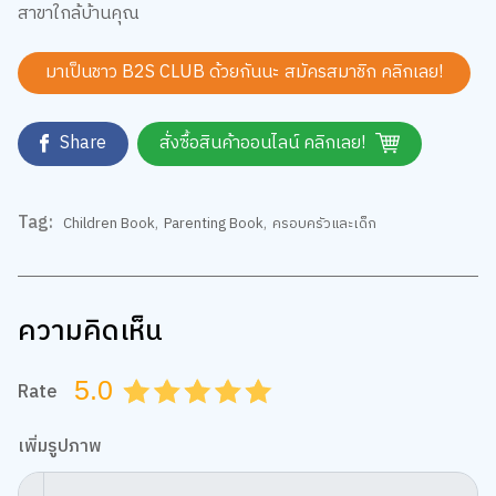
มาเป็นชาว B2S CLUB ด้วยกันนะ สมัครสมาชิก
คลิกเลย!
Share
สั่งซื้อสินค้าออนไลน์ คลิกเลย!
Tag:
Children Book
,
Parenting Book
,
ครอบครัวและเด็ก
ความคิดเห็น
5.0
Rate
0.5
1.0
1.5
2.0
2.5
3.0
3.5
4.0
4.5
5.0
เพิ่มรูปภาพ