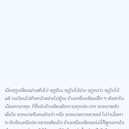
เมื่อฤดูเปลี่ยนผ่านพ้นไป ฤดูร้อน ฤดูใบไม้ร่วง ฤดูหนาว ฤดูใบไม้
ผลิ วนเวียนไปข้างหน้าอย่างไม่รู้จบ ร้านเครื่องเขียนเล็ก ๆ เชิงเขาใน
เมืองคามาคุระ ที่ซึ่งรับจ้างเขียนข้อความทุกประเภท จดหมายตัด
เยื่อใย จดหมายถึงคนรักเก่า หรือ จดหมายจากสวรรค์ ไม่ว่าเนื้อหา
จะซับซ้อนหรือประหลาดเพียงใด ร้านเครื่องเขียนแห่งนี้ก็พูดแทนใจ