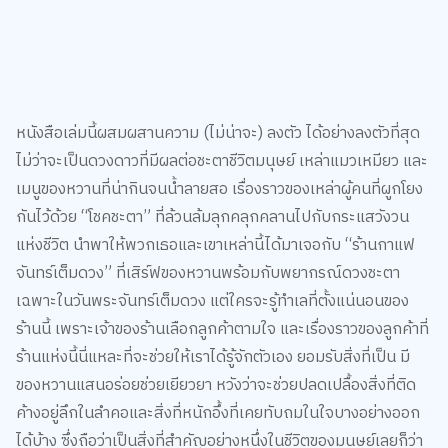
หนังสือเล่มนี้ผสมผสานความ (ไม่น่าจะ) ลงตัว ได้อย่างลงตัวที่สุด
ไม่ว่าจะเป็นดวงดาวที่มีผลต่อชะตาชีวิตมนุษย์ เหล่าแมวเหมียว และ
เมนูของหวานที่น่ากินจนน้ำลายสอ เรื่องราวของเหล่าผู้คนที่ผูกโยง
กันไว้ด้วย “โชคชะตา” ที่ล้วนล้มลุกคลุกคลานไปกับกระแสวังวน
แห่งชีวิต นำพาให้พวกเธอและเขาเหล่านี้ได้มาเจอกับ “ร้านกาแฟ
จันทร์เต็มดวง” ที่เสิร์ฟของหวานพร้อมกับพยากรณ์ดวงชะตา
เฉพาะในวันพระจันทร์เต็มดวง แต่ใครจะรู้ทำเลที่ตั้งแน่นอนของ
ร้านนี้ เพราะเจ้าของร้านเลือกลูกค้าตามใจ และเรื่องราวของลูกค้าที่
ร้านแห่งนี้นี่แหละที่จะช่วยให้เราได้รู้จักตัวเอง ยอมรับสิ่งที่เป็น มี
ของหวานแสนอร่อยช่วยเยียวยา หวังว่าจะช่วยปลดเปลื้องสิ่งที่ติด
ค้างอยู่ลึกในลำคอและสิ่งที่หนักอึ้งที่เคยทับถมในใจบางอย่างออก
ได้บ้าง ซึ่งถือว่าเป็นสิ่งที่สำคัญอย่างหนึ่งในชีวิตของมนุษย์เลยก็ว่า