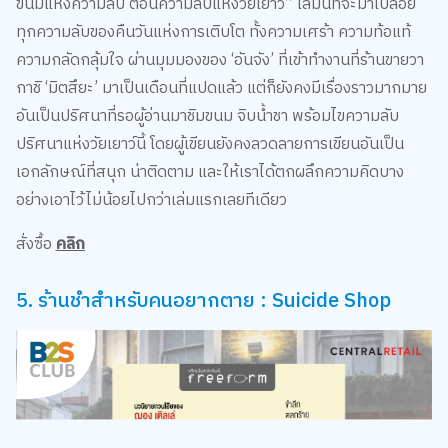
ขนมแห่งความลับ ตอนความลับแห่งวัยเยาว์” เล่มนี้ที่จะมาเปลือย
ทุกความลับของคืนวันแห่งการเติบโต ทั้งความเศร้า ความท้อแท้
ความกลัดกลุ้มใจ ผ่านมุมมองของ ‘อันจัง’ ที่เข้าทำงานที่ร้านขายวา
กาชิ ‘มิตสึยะ’ มาเป็นเดือนที่แปดแล้ว แต่ก็ยังคงมีเรื่องราวมากมาย
อันเป็นปริศนาที่รอผู้อ่านมาชิมขนม จิบน้ำชา พร้อมไขความลับ
ปริศนาแห่งวัยเยาว์นี้ โดยผู้เขียนยังคงลวดลายการเขียนอันเป็น
เอกลักษณ์ที่สนุก น่าติดตาม และให้เราได้ตกผลึกความคิดบาง
อย่างเอาไว้ไม่น้อยไปกว่าเล่มแรกเลยทีเดียว
สั่งซื้อ
คลิก
5. ร้านชำสำหรับคนอยากตาย : Suicide Shop