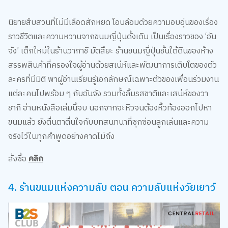
นิยายสืบสวนที่ไม่มีเลือดสักหยด โอบล้อมด้วยความอบอุ่นของเรื่อง
ราวชีวิตและความหวานจากขนมญี่ปุ่นดั้งเดิม เป็นเรื่องราวของ ‘อัน
จัง’ เด็กใหม่ในร้านวากาชิ มัตสึยะ ร้านขนมญี่ปุ่นชั้นใต้ดินของห้าง
สรรพสินค้าที่ครองใจผู้อ่านด้วยสเน่ห์และพัฒนาการเติบโตของตัว
ละครที่มีมิติ พาผู้อ่านเรียนรู้เอกลักษณ์เฉพาะตัวของเพื่อนร่วมงาน
แต่ละคนไปพร้อม ๆ กับอันจัง รวมทั้งลิ้มรสชาติและเสน่ห์ของวา
ชากิ อ่านหนังสือเล่มนี้จบ นอกจากจะหิวจนต้องหิ้วท้องออกไปหา
ขนมแล้ว ยังตื่นตาตื่นใจกับบทสนทนาที่ซุกซ่อนลูกเล่นและความ
จริงไว้ในทุกคำพูดอย่างคาดไม่ถึง
สั่งซื้อ
คลิก
4. ร้านขนมแห่งความลับ ตอน ความลับแห่งวัยเยาว์