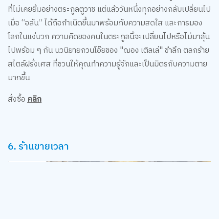
ที่ไม่เคยยิ้มอย่างตระกูลตูวาช แต่แล้ววันหนึ่งทุกอย่างกลับเปลี่ยนไป
เมื่อ “อลัน” ได้ถือกำเนิดขึ้นมาพร้อมกับความสดใส และการมอง
โลกในแง่บวก ความคิดของคนในตระกูลนี้จะเปลี่ยนไปหรือไม่มาลุ้น
ไปพร้อม ๆ กัน นวนิยายกวนโอ๊ยของ "ฌอง เติลเล่" ขำลึก ตลกร้าย
สไตล์ฝรั่งเศส ที่ชวนให้คุณทำความรู้จักและเป็นมิตรกับความตาย
มากขึ้น
สั่งซื้อ
คลิก
6. ร้านขายเวลา