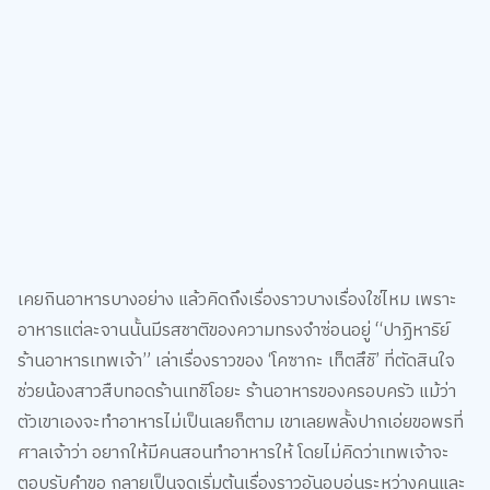
เคยกินอาหารบางอย่าง แล้วคิดถึงเรื่องราวบางเรื่องใช่ไหม เพราะ
อาหารแต่ละจานนั้นมีรสชาติของความทรงจำซ่อนอยู่ “ปาฏิหาริย์
ร้านอาหารเทพเจ้า” เล่าเรื่องราวของ ‘โคซากะ เท็ตสึชิ’ ที่ตัดสินใจ
ช่วยน้องสาวสืบทอดร้านเทชิโอยะ ร้านอาหารของครอบครัว แม้ว่า
ตัวเขาเองจะทำอาหารไม่เป็นเลยก็ตาม เขาเลยพลั้งปากเอ่ยขอพรที่
ศาลเจ้าว่า อยากให้มีคนสอนทำอาหารให้ โดยไม่คิดว่าเทพเจ้าจะ
ตอบรับคำขอ กลายเป็นจุดเริ่มต้นเรื่องราวอันอบอุ่นระหว่างคนและ