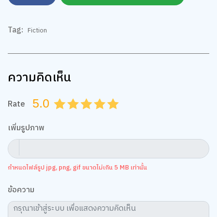
Tag:
Fiction
ความคิดเห็น
5.0
We use cookies
Rate
0.5
1.0
1.5
2.0
2.5
3.0
3.5
4.0
4.5
5.0
We use cookies to improve your experience and performance on our
website. You can manage your preferences by clicking "Change
เพิ่มรูปภาพ
Preferences".
Cookie Policy
Accept All
TOP
กำหนดไฟล์รูป jpg, png, gif ขนาดไม่เกิน 5 MB เท่านั้น
Change Preferences
ข้อความ