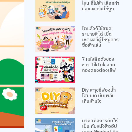
ไหน ก็ไม่ล้า เลือกท่า
นั่งและแว่นให้ถูก
โตแล้วก็ใช้สมุด
ระบายสีได้ เปิด
เหตุผลที่ผู้ใหญ่ควร
ซื้อสักเล่ม
7 หนังสือดังของ
ชาว TikTok สาย
กองดองต้องเลิฟ
Diy สกุชชี่ฟองน้ำ
โฮมเมด บีบเพลิน
เกินห้ามใจ
บวกสกิลการคิดให้
เป็น กับหนังสืออัป