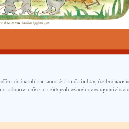
ลูกโอ๊ก แต่กลับขายไม่ดีอย่างที่คิด จึงตัดสินใจย้ายไปอยู่เมืองใหญ่และหวั
ะ นิทานฝึกคิด ชวนเด็ก ๆ คิดแก้ปัญหาไปพร้อมกับคุณพ่อคุณแม่ ช่วยกั