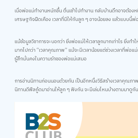
เมื่อพ่อแม่ทำงานหนักขึ้น ตื่นเช้าไปทำงาน กลับบ้านดึกอาจต้องห
เศรษฐกิจฝืดเคือง เวลาที่มีให้กับลูก ๆ อาจน้อยลง แล้วแบบนี้พ่
แม้ข้อมูลวิชาการจะบอกว่า ยิ่งพ่อแม่ให้เวลาลูกมากเท่าไร ยิ่งทำใ
มากไปกว่า “เวลาคุณภาพ” แม้จะมีเวลาน้อยแต่ช่วงเวลาที่พ่อแม่ล
รู้สึกมั่นคงในความรักของพ่อแม่เสมอ
การอ่านนิทานก่อนนอนด้วยกัน เป็นอีกหนึ่งวิธีสร้างเวลาคุณภา
นิทานดีฟีลกู้ดมาอ่านให้ลูก ๆ ฟังกัน จะมีเล่มไหนบ้างตามมาดูกั