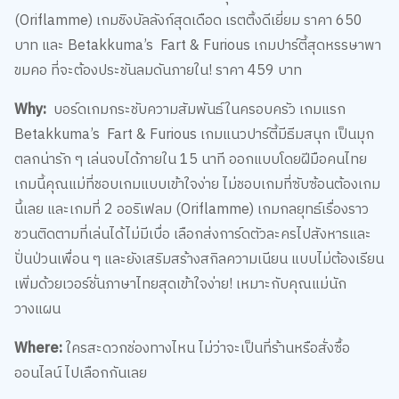
(Oriflamme) เกมชิงบัลลังก์สุดเดือด เรตติ้งดีเยี่ยม ราคา 650
บาท และ Betakkuma’s Fart & Furious เกมปาร์ตี้สุดหรรษาพา
ขมคอ ที่จะต้องประชันลมดันภายใน! ราคา 459 บาท
Why:
บอร์ดเกมกระชับความสัมพันธ์ในครอบครัว เกมแรก
Betakkuma’s Fart & Furious เกมแนวปาร์ตี้มีธีมสนุก เป็นมุก
ตลกน่ารัก ๆ เล่นจบได้ภายใน 15 นาที ออกแบบโดยฝีมือคนไทย
เกมนี้คุณแม่ที่ชอบเกมแบบเข้าใจง่าย ไม่ชอบเกมที่ซับซ้อนต้องเกม
นี้เลย และเกมที่ 2 ออริเฟลม (Oriflamme) เกมกลยุทธ์เรื่องราว
ชวนติดตามที่เล่นได้ไม่มีเบื่อ เลือกส่งการ์ดตัวละครไปสังหารและ
ปั่นป่วนเพื่อน ๆ และยังเสริมสร้างสกิลความเนียน แบบไม่ต้องเรียน
เพิ่มด้วยเวอร์ชั่นภาษาไทยสุดเข้าใจง่าย! เหมาะกับคุณแม่นัก
วางแผน
Where:
ใครสะดวกช่องทางไหน ไม่ว่าจะเป็นที่ร้านหรือสั่งซื้อ
ออนไลน์ ไปเลือกกันเลย