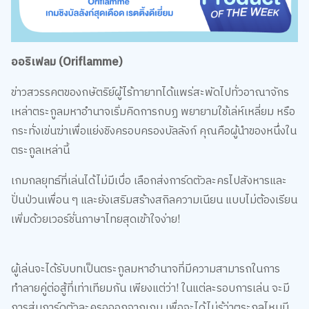
ออริเฟลม (Oriflamme)
ข่าวสวรรคตของกษัตริย์ผู้ไร้ทายาทได้แพร่สะพัดไปทั่วอาณาจักร
เหล่าตระกูลมหาอำนาจเริ่มคิดการกบฏ พยายามใช้เล่ห์เหลี่ยม หรือ
กระทั่งเข่นฆ่าเพื่อแย่งชิงครอบครองบัลลังก์ คุณคือผู้นำของหนึ่งใน
ตระกูลเหล่านี้
เกมกลยุทธ์ที่เล่นได้ไม่มีเบื่อ เลือกส่งการ์ดตัวละครไปสังหารและ
ปั่นป่วนเพื่อน ๆ และยังเสริมสร้างสกิลความเนียน แบบไม่ต้องเรียน
เพิ่มด้วยเวอร์ชั่นภาษาไทยสุดเข้าใจง่าย!
ผู้เล่นจะได้รับบทเป็นตระกูลมหาอำนาจที่มีความสามารถในการ
ทำลายคู่ต่อสู้ที่เท่าเทียมกัน เพียงแต่ว่า! ในแต่ละรอบการเล่น จะมี
การสุ่มการ์ดตัวละครอออกจากเกม เพื่อจะได้ไม่รู้ว่าตระกูลไหนมี