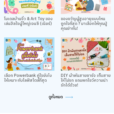
โมเดลบ้านจิ๋ว & Art Toy ของ
ของขวัญผู้สูงอายุแบบไหน
เล่นฮีลใจผู้ใหญ่เจนซี (เนียร์)
ถูกใจที่สุด ? มาเลือกให้คุณปู่
คุณย่ากัน!
เลือก Powerbank คู่ใจยังไง
DIY ผ้าพันสายชาร์จ เก็บสาย
ให้เหมาะกับไลฟ์สไตล์ที่สุด
ให้ไม่รก แถมพกโชว์ความน่า
รักได้ด้วย!
ดูทั้งหมด