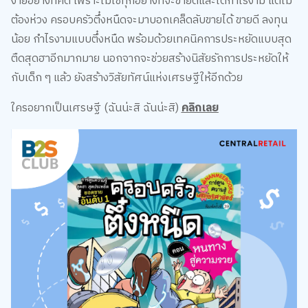
น้อย กำไรงามแบบตึ๋งหนืด พร้อมด้วยเทคนิคการประหยัดแบบสุด
ตืดสุดฮาอีกมากมาย นอกจากจะช่วยสร้างนิสัยรักการประหยัดให้
กับเด็ก ๆ แล้ว ยังสร้างวิสัยทัศน์แห่งเศรษฐีให้อีกด้วย
ใครอยากเป็นเศรษฐี (ฉันน่ะสิ ฉันน่ะสิ)
คลิกเลย