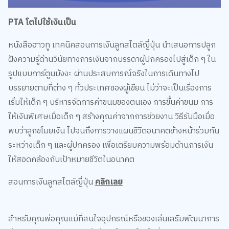
PTA โตไปใช้เงินเป็น
หนังสือฮาวทู เทคนิคสอนการเงินลูกสไตล์ญี่ปุ่น นำเสนอการปลูก
ฝังความรู้ด้านวินัยทางการเงินจากบรรดาผู้ปกครองไปสู่เด็ก ๆ ใน
รูปแบบการ์ตูนมังงะ ผ่านประสบการณ์จริงในการเดินทางไป
บรรยายตามที่ต่าง ๆ ทั่วประเทศของผู้เขียน ไม่ว่าจะเป็นเรื่องการ
เริ่มให้เด็ก ๆ บริหารจัดการค่าขนมของตนเอง การขึ้นค่าขนม การ
ให้เงินพิเศษเมื่อเด็ก ๆ สร้างคุณค่าจากการช่วยงาน วิธีรับมือเมื่อ
พบว่าลูกขโมยเงิน ไปจนถึงการวางแผนชีวิตอนาคตข้างหน้าร่วมกัน
ระหว่างเด็ก ๆ และผู้ปกครอง เพื่อเตรียมความพร้อมด้านการเงิน
ให้สอดคล้องกับเป้าหมายชีวิตในอนาคต
สอนการเงินลูกสไตล์ญี่ปุ่น
คลิกเลย
สำหรับคุณพ่อคุณแม่ที่สนใจอุปกรณ์หรือของเล่นเสริมพัฒนาการ
ต่าง ๆ สามารถแวะชมสินค้าน่าสนใจและโปรโมชั่นดี ๆ รับเปิดเทอม