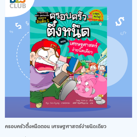
ครอบครัวตึ๋งหนืดตอน เศรษฐศาสตร์ง่ายนิดเดียว
นอกจากเรื่องการเงินแล้ว เด็ก ๆ ยังได้เรียนรู้ถึงหลักการทาง