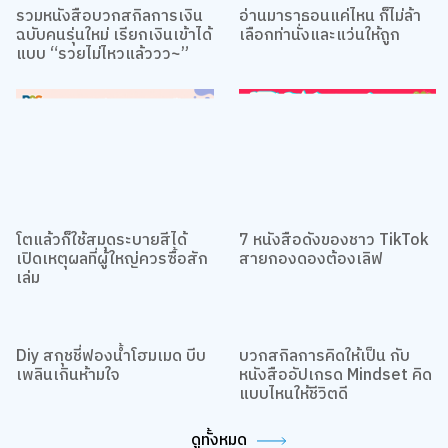
รวมหนังสือบวกสกิลการเงิน
อ่านมาราธอนแค่ไหน ก็ไม่ล้า
ฉบับคนรุ่นใหม่ เรียกเงินเข้าได้
เลือกท่านั่งและแว่นให้ถูก
แบบ “รวยไม่ไหวแล้ววว~”
โตแล้วก็ใช้สมุดระบายสีได้
7 หนังสือดังของชาว TikTok
เปิดเหตุผลที่ผู้ใหญ่ควรซื้อสัก
สายกองดองต้องเลิฟ
เล่ม
Diy สกุชชี่ฟองน้ำโฮมเมด บีบ
บวกสกิลการคิดให้เป็น กับ
เพลินเกินห้ามใจ
หนังสืออัปเกรด Mindset คิด
แบบไหนให้ชีวิตดี
ดูทั้งหมด