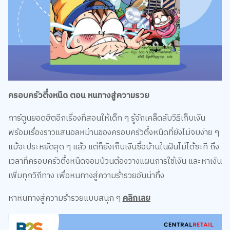
ครอบครัวตึ๋งหนืด ตอน หนทางสู่ความรวย
การ์ตูนยอดฮิตอีกเรื่องที่สอนให้เด็ก ๆ รู้จักเคล็ดลับวิธีเก็บเงิน
พร้อมเรื่องราวแสนอลหม่านของครอบครัวตึ๋งหนืดที่ยังไม่จบง่าย ๆ
แม้จะประหยัดสุด ๆ แล้ว แต่ก็ยังเก็บเงินซื้อบ้านในฝันไม่ได้ซะที ถึง
เวลาที่ครอบครัวตึ๋งหนืดจอมป่วนต้องวางแผนการใช้เงิน และหาเงิน
เพิ่มทุกวิถีทาง เพื่อหนทางสู่ความร่ำรวยอันน่าทึ่ง
หาหนทางสู่ความร่ำรวยแบบสนุก ๆ
คลิกเลย