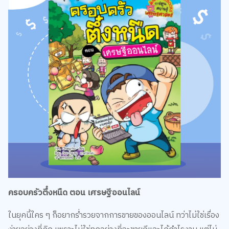
ครอบครัวตึ๋งหนืด ตอน เศรษฐีออนไลน์
ในยุคนี้ใคร ๆ ก็อยากร่ำรวยจากการขายของออนไลน์ ทว่าไม่ใช่เรื่อง
ง่ายอย่างที่คิด เพราะไม่ใช่ทุกอย่างที่จะขายดีและได้กำไรงาม แต่ไม่
ต้องห่วง ครอบครัวตึ๋งหนืดจะมาบอกเคล็ดลับขายได้ ขายดี ลงทุน