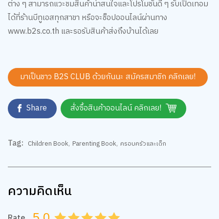
ได้ที่ร้านบีทูเอสทุกสาขา หรือจะช็อปออนไลน์ผ่านทาง
www.b2s.co.th และรอรับสินค้าส่งถึงบ้านได้เลย
มาเป็นชาว B2S CLUB ด้วยกันนะ สมัครสมาชิก
คลิกเลย!
Share
สั่งซื้อสินค้าออนไลน์ คลิกเลย!
Tag:
Children Book
,
Parenting Book
,
ครอบครัวและเด็ก
ความคิดเห็น
5.0
Rate
0.5
1.0
1.5
2.0
2.5
3.0
3.5
4.0
4.5
5.0