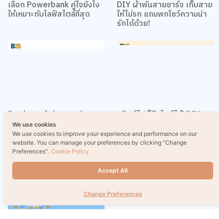
เลือก Powerbank คู่ใจยังไง
DIY ผ้าพันสายชาร์จ เก็บสาย
ให้เหมาะกับไลฟ์สไตล์ที่สุด
ให้ไม่รก แถมพกโชว์ความน่า
รักได้ด้วย!
Product of the week:
สวิตช์ไฟก็มีสไตล์ได้! DIY มุม
กล่องจุ่ม Blokees มาต่อ Toy
เปิด-ปิดไฟ เปลี่ยนมู้ดให้ทั้ง
We use cookies
Story ด้วยกันเถอะ
ห้องชิคขึ้น
We use cookies to improve your experience and performance on our
website. You can manage your preferences by clicking "Change
Preferences".
Cookie Policy
Accept All
Change Preferences