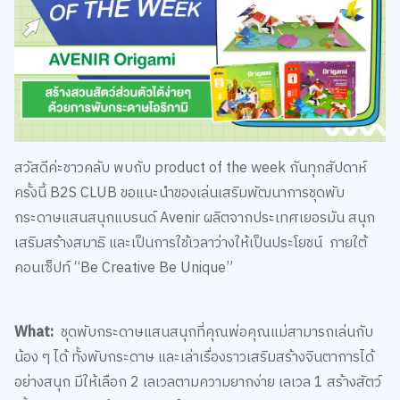
สวัสดีค่ะชาวคลับ พบกับ product of the week กันทุกสัปดาห์
ครั้งนี้ B2S CLUB ขอแนะนำของเล่นเสริมพัฒนาการชุดพับ
กระดาษแสนสนุกแบรนด์ Avenir ผลิตจากประเทศเยอรมัน สนุก
เสริมสร้างสมาธิ และเป็นการใช้เวลาว่างให้เป็นประโยชน์ ภายใต้
คอนเซ็ปท์ “Be Creative Be Unique”
What:
ชุดพับกระดาษแสนสนุกที่คุณพ่อคุณแม่สามารถเล่นกับ
น้อง ๆ ได้ ทั้งพับกระดาษ และเล่าเรื่องราวเสริมสร้างจินตาการได้
อย่างสนุก มีให้เลือก 2 เลเวลตามความยากง่าย เลเวล 1 สร้างสัตว์