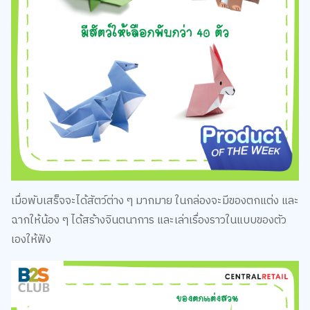
เมื่อพับเสร็จจะได้สัตว์ต่าง ๆ มากมาย ในกล่องจะมีของตกแต่ง และ
ฉากให้น้อง ๆ ได้สร้างจินตนาการ และเล่าเรื่องราวในแบบของตัว
เองให้ฟัง