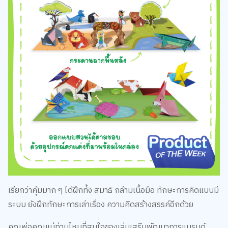
เรียกว่าคุ้มมาก ๆ ได้ฝึกทั้ง สมาธิ กล้ามเนื้อมือ ทักษะการคิดแบบมี
ระบบ ยังฝึกทักษะการเล่าเรื่อง ความคิดสร้างสรรค์อีกด้วย
คุณพ่อคุณแม่ท่านไหนที่สนใจของเล่มเสริมพัฒนาการแบรนด์