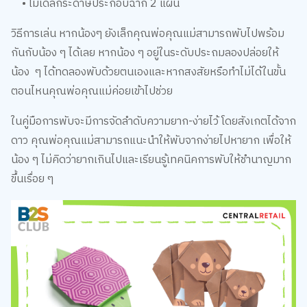
• โมเดลกระดาษประกอบฉาก 2 แผ่น
วิธีการเล่น หากน้องๆ ยังเล็กคุณพ่อคุณแม่สามารถพับไปพร้อม
กันกับน้อง ๆ ได้เลย หากน้อง ๆ อยู่ในระดับประถมลองปล่อยให้
น้อง ๆ ได้ทดลองพับด้วยตนเองและหากสงสัยหรือทำไม่ได้ในขั้น
ตอนไหนคุณพ่อคุณแม่ค่อยเข้าไปช่วย
ในคู่มือการพับจะมีการจัดลำดับความยาก-ง่ายไว้ โดยสังเกตได้จาก
ดาว คุณพ่อคุณแม่สามารถแนะนำให้พับจากง่ายไปหายาก เพื่อให้
น้อง ๆ ไม่คิดว่ายากเกินไปและเรียนรู้เทคนิคการพับให้ชำนาญมาก
ขึ้นเรื่อย ๆ