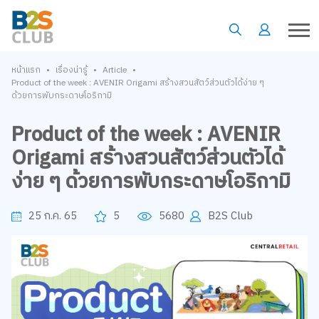
•
•
•
หน้าแรก
เรื่องน่ารู้
Article
Product of the week : AVENIR Origami สร้างสวนสัตว์ส่วนตัวได้ง่าย ๆ
ด้วยการพับกระดาษโอริกามิ
Product of the week : AVENIR
Origami สร้างสวนสัตว์ส่วนตัวได้
ง่าย ๆ ด้วยการพับกระดาษโอริกามิ
25 ก.ค. 65
5
5680
B2S Club