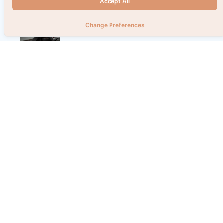
Accept All
Change Preferences
อิ๊ง
30 พ.ย. 65
5.0
05
1
15
2
25
3
35
4
45
5
ดี
0
Suchada
12 พ.ย. 65