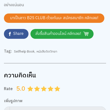
อย่างแน่นอน
มาเป็นชาว B2S CLUB ด้วยกันนะ สมัครสมาชิก
คลิกเลย!
Share
สั่งซื้อสินค้าออนไลน์ คลิกเลย!
Tag:
Selfhelp Book
,
หนังสือจิตวิทยา
ความคิดเห็น
5.0
Rate
0.5
1.0
1.5
2.0
2.5
3.0
3.5
4.0
4.5
5.0
เพิ่มรูปภาพ