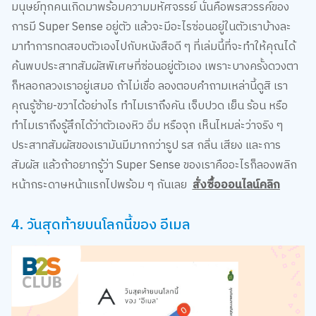
มนุษย์ทุกคนเกิดมาพร้อมความมหัศจรรย์ นั่นคือพรสวรรค์ของ
การมี Super Sense อยู่ตัว แล้วจะมีอะไรซ่อนอยู่ในตัวเราบ้างละ
มาทำการทดสอบตัวเองไปกับหนังสือดี ๆ ที่เล่มนี้ที่จะทำให้คุณได้
ค้นพบประสาทสัมผัสพิเศษที่ซ่อนอยู่ตัวเอง เพราะบางครั้งดวงตา
ก็หลอกลวงเราอยู่เสมอ ถ้าไม่เชื่อ ลองตอบคำถามเหล่านี้ดูสิ เรา
คุณรู้ซ้าย-ขวาได้อย่างไร ทำไมเราถึงคัน เจ็บปวด เย็น ร้อน หรือ
ทำไมเราถึงรู้สึกได้ว่าตัวเองหิว อิ่ม หรือจุก เห็นไหมล่ะว่าจริง ๆ
ประสาทสัมผัสของเรามันมีมากกว่ารูป รส กลิ่น เสียง และการ
สัมผัส แล้วถ้าอยากรู้ว่า Super Sense ของเราคืออะไรก็ลองพลิก
หน้ากระดาษหน้าแรกไปพร้อม ๆ กันเลย
สั่งซื้อออนไลน์คลิก
4. วันสุดท้ายบนโลกนี้ของ อีเมล