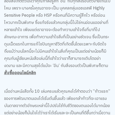
ลองสังเกตตัวเองว่าคุณกำลังรู้สึก ‘อิน’ กับทุกสิ่งรอบตัวง่ายเกินไป
ไหม เพราะบางครั้งคุณอาจจะเป็น บุคคลกลุ่มเอชเอสพี Highly
Sensitive People หรือ HSP หรือคนที่มีความรู้สึกไว หรืออ่อน
ไหวมากเป็นพิเศษ ซึ่งแท้จริงแล้วคนกลุ่มนี้ไม่ใช่คนอ่อนแออย่างที่
หลายเข้าใจ เพียงแต่เราอาจจะต้องทำความเข้าใจถึงที่มาที่ไป
ลักษณะอาการ เพื่อทำความเข้าใจสิ่งที่เป็นอย่างชัดเจน ซึ่งเป็นกระ
ดุมเม็ดแรกในการแก้ไขปันญหาชีวิตที่เกิดขึ้นโดยเฉพาะกับจิตใจ
ถึงแม้ว่าบนโลกนี้จะไม่มีคนเข้าใจในสิ่งที่คุณเป็นแต่อย่างน้อยก็มี
คุณกับผู้เขียนหนังสือเล่มนี้ที่เข้าใจว่าเราก็สามารถเติบโตอย่า
งดงาม และมีความสุขได้แม้จะ ‘อิน’ กับสิ่งรอบตัวเป็นพิเศษก็ตาม
สั่งซื้อออนไลน์คลิก
เมื่ออ่านหนังสือทั้ง 10 เล่มครบแล้วคุณคงได้คำตอบว่า “ก้าวแรก”
ของการพัฒนาตนเองได้เริ่มต้นขึ้นแล้ว เพียงกล้าก้าวที่จะเอาแรง
บันดาลจากตัวอักษรเหล่านี้ไปปรับใช้กับชีวิตของตนเองได้มากน้อย
แต่อย่างน้อยก็มั่นใจได้ว่าเราได้เริ่มและจะเป็นคนที่ดีขึ้นกว่าเมื่อวาน