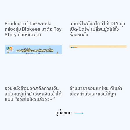
Product of the week:
สวิตช์ไฟก็มีสไตล์ได้! DIY มุม
กล่องจุ่ม Blokees มาต่อ Toy
เปิด-ปิดไฟ เปลี่ยนมู้ดให้ทั้ง
Story ด้วยกันเถอะ
ห้องชิคขึ้น
รวมหนังสือบวกสกิลการเงิน
อ่านมาราธอนแค่ไหน ก็ไม่ล้า
ฉบับคนรุ่นใหม่ เรียกเงินเข้าได้
เลือกท่านั่งและแว่นให้ถูก
แบบ “รวยไม่ไหวแล้ววว~”
ดูทั้งหมด