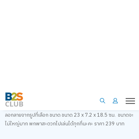
สวัสดีค่ะชาวคลับ พบกับ product of the week กันทุกสัปดาห์
สัปดาห์นี้มาพบกับของเล่นเสริมศิลปะเอาใจเจ้าน้องๆ ที่รักการวาด
รูปที่เล่นได้ทั้งสนุก เสริมเรื่องศิลปะ และฝึกสมาธิกันอีกด้วยกับโต๊ะ
วาดรูปพร้อมไอเท็มเพิ่มสีสันความสนุกของเล่นมากมายในกล่อง
What:
โปรเจคเตอร์ฉายภาพ ที่มาพร้อมโต๊ะให้เด็ก ๆ ได้วาดรูป
ลอกลายจากรูปที่เลือก ขนาด ขนาด 23 x 7.2 x 18.5 ซม. ขนาดจะ
ไม่ใหญ่มาก พกพาสะดวกไปเล่นได้ทุกที่นะคะ ราคา 239 บาท
Why:
โต๊ะวาดรูปโปรเจคเตอร์สำหรับเด็ก ที่สีสันน่ารัก มีทั้งรูปยูนิ