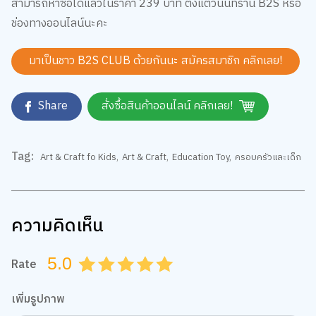
ช่องทางออนไลน์นะคะ
มาเป็นชาว B2S CLUB ด้วยกันนะ สมัครสมาชิก
คลิกเลย!
Share
สั่งซื้อสินค้าออนไลน์ คลิกเลย!
Tag:
Art & Craft fo Kids
,
Art & Craft
,
Education Toy
,
ครอบครัวและเด็ก
ความคิดเห็น
5.0
Rate
0.5
1.0
1.5
2.0
2.5
3.0
3.5
4.0
4.5
5.0
เพิ่มรูปภาพ