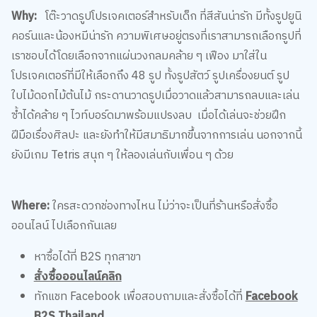
คอร์นและน้องหมีน่ารัก ความพิเศษอยู่ตรงที่เราสามารถเลือกรูปที่
เราชอบได้โดยเลือกจากแผ่นวงกลมคล้าย ๆ เฟือง มาใส่ใน
โปรเจคเตอร์ที่มีให้เลือกถึง 48 รูป ทั้งรูปสัตว์ รูปเครื่องยนต์ รูป
ใบไม้ดอกไม้ต้นไม้ กระดานวาดรูปเมื่อวาดแล้วสามารถลบและเล่น
ซ้ำได้คล้าย ๆ ไวท์บอร์ดมาพร้อมแปรงลบ เมื่อได้เล่นจะช่วยฝึก
ฝีมือเรื่องศิลปะ และยังทำให้มีสมาธิมากขึ้นจากการเล่น นอกจากนี้
ยังมีเกม Tetris สนุก ๆ ให้ลองเล่นกับเพื่อน ๆ ด้วย
Where:
ใครสะดวกช่องทางไหน ไม่ว่าจะเป็นที่ร้านหรือสั่งซื้อ
ออนไลน์ ไปเลือกกันเลย
หาซื้อได้ที่ B2S ทุกสาขา
สั่งซื้อออนไลน์คลิก
ทักแชท Facebook เพื่อสอบถามและสั่งซื้อได้ที่
Facebook
B2S Thailand