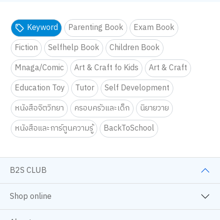
Keyword
Parenting Book
Exam Book
Fiction
Selfhelp Book
Children Book
We use cookies
We use cookies to improve your experience and performance on our
website. You can manage your preferences by clicking "Change
Mnaga/Comic
Art & Craft fo Kids
Art & Craft
Preferences".
Cookie Policy
Education Toy
Tutor
Self Development
Accept All
หนังสือจิตวิทยา
ครอบครัวและเด็ก
นิยายวาย
Change Preferences
หนังสือและการ์ตูนความรู้
BackToSchool
B2S CLUB
Shop online