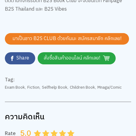
B2S Thailand และ B2S Vibes
มาเป็นชาว B2S CLUB ด้วยกันนะ สมัครสมาชิก
คลิกเลย!
Share
สั่งซื้อสินค้าออนไลน์ คลิกเลย!
Tag:
Exam Book
,
Fiction
,
Selfhelp Book
,
Children Book
,
Mnaga/Comic
ความคิดเห็น
5.0
Rate
0.5
1.0
1.5
2.0
2.5
3.0
3.5
4.0
4.5
5.0