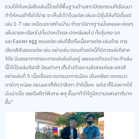
รวมให้กับหนังสือเล่มนี้โดยใช้พื้นฐานด้านสถาปัตยกรรมที่เรียนมา
ทำให้คนเข้าถึงได้ง่าย จะเห็นได้ว่าในแต่ละเล่มจะมีซุ้มโค้งที่มีตั้งแต่
เล่ม 1-7 เลย เหมือนเราสร้างบ้าน ถ้าเรามีรากฐานมั่นคงและค่อยๆ
เพิ่มรายละเอียดไปทั้งปกหน้าและปกหลังลงไป ทั้งซุ้มกระจก
และEaster egg ของแต่ละเล่มที่สื่อถึงเนื้อหาแต่ละเล่มด้วย การ
เลือกสีสันของแต่ละเล่ม อย่างเช่น ตอนถ้วยอัคนี้ที่มีการแข่งกีฬาค
วิดิช มีบรรยากาศของการแข่งขันกันอยู่ เลยบอกตัวเองว่าจะทำเล่ม
นี้ให้เป็นเล่มกีฬาสี มีธงต่างๆ เต็มไปด้วยงานสังสรรค์และแสงสี
อย่างเล่มที่ 5 เนื้อเรื่องจะออกแนวการเมือง เริ่มเครียด ออกแนว
ดาร์กๆ หน่อย ตอนแรกก็คิดว่าสีเทา ดำดีมั๊ยคะ แต่เราก็ไม่อยากให้
มันน่าเบื่อ เลยดึงสัตว์พิเศษ พลุ ขึ้นมาทำให้ดูมีความแฟนตาซีมาก
ขึ้น”