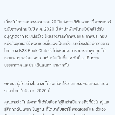
เนื่องในโอกาสฉลองครบรอบ 20 ปีแห่งการตีพิมพ์แฮร์รี่ พอตเตอร์
ฉบับภาษาไทย ในปี ค.ศ. 2020 นี้ สำนักพิมพ์นานมีบุ๊คส์ได้รับ
อนุญาตจาก เจ.เค.โรว์ลิง ให้สร้างสรรค์ภาพปกและภาพประกอบ
หนังสือชุดแฮร์รี่ พอตเตอร์ขึ้นเองเป็นครั้งแรกด้วยฝีมือนักวาดชาว
ไทย ทาง B2S Book Club จึงได้เชิญคุณอาชว์มาร่วมพูดคุย ได้
เจอแฟนๆ พร้อมแจกลายเซ็นกันเป็นที่แรก วันนี้เราเก็บภาพ
บรรยากาศและประเด็นสนุกๆ มาฝากกัน
พิธีกร : รู้สึกอย่างไรบางที่ได้รับเลือกให้วาดแฮร์รี่ พอตเตอร์ ฉบับ
ภาษาไทย ในปี ค.ศ. 2020 นี้
คุณอาชว์ : “หลังจากที่ได้รับเลือกก็รู้สึกว่าเป็นภารกิจที่ยิ่งใหญ่และ
รู้สึกกดดัน เพราะในฐานะที่โตมากับแฮร์รี่ พอตเตอร์ และตัวเอง
เป็นแฟนของหนังสือชุดนี้ และก็มีแฟนๆ ชาวไทยที่รักและหวงแหน