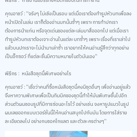
คุณอาชว์ : “จริงๆ ไม่เชิงเป็นรอบ แต่เมื่อเราต้องทำรูปหัวบทเพื่อลง
หน้าเปิดในเล่ม เราก็ต้องอ่านบทนั้นซ้ำๆ เพราะการทำปกเรา
ต้องการนำแก่น หรือจุดเด่นของแต่ละเล่มมาสื่อออกไป แต่เมื่อเรา
ทำรูปหัวบทเราต้องเจาะอ่านในแต่ละบทซ้ำๆ เพราะเรื่องที่เราเล่าไป
แล้วบนปกเราจะไม่นำมาเล่าซ้ำ เราอยากให้คนอ่านรู้สึกว่าทุกอย่าง
เป็นจิ๊กซอว์ ที่แต่ละชิ้นมีความหมายในตัวมันเอง”
พิธีกร : หนังสือชุดนี้พิเศษอย่างไร
คุณอาชว์ : “เชื่อว่าคนที่ซื้อหนังสือชุดนี้คงมีชุดอื่นๆ เพื่ออ่านอยู่แล้ว
จึงหาความพิเศษเพื่อเป็นกิมมิคของชุดนี้ทำให้มันพิเศษขึ้นไปอีก
ส่วนตัวผมชอบรูปที่มีการซ่อนอะไรไว้ อย่างเช่น จงหารูปแมวในรูป
ผมเลยออกแบบเวอร์ชั่นนี้ให้คนอ่านสนุกไปกับมัน โดยการใส่ราย
ละเอียดลงไป อย่างกบชอคโกแลต และตัวละครต่างๆ”