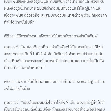
หนังสือชุดนี้มากมาย ผมเชื่อว่าคอมมูนิตี้ของแฮร์รี่ใหญ่มาก และ
เชื่อว่าแฟนๆ ตัวจริงก็จะสะสมปกของประเทศต่างๆ ด้วย ก็ยิ่งอยาก
ทำให้ดีมากขึ้นไปอีก”
พิธีกร : วิธีการทำงานหลังจากได้รับโจทย์จากทางสำนักพิมพ์
คุณอาชว์ : “ผมโชคดีมากที่ทางสำนักพิมพ์ให้โอกาสในการดีไซน์
ของเราอย่างเต็มที่ ไม่มีข้อจำกัด มีเพียงข้อกำหนดแค่ว่าแต่ละเล่ม
ต้องเห็นพัฒนาการของตัวละครให้โตไปตามในเล่ม เท่านั้นเป็นสิ่ง
ที่ทางเมืองนอกกำหนดมา”
พิธีกร : ผลงานชิ้นนี้ได้สอดแทรกความเป็นตัวเอง หรือ signature
ลงไปอย่างไรบ้าง
คุณอาชว์ : “เริ่มต้นเลยผมตั้งใจทำให้ทั้ง 7 เล่ม พอดูแล้วรู้สึกได้ว่า
เป็นซีรี่ย์เดียวกัน ดั้งนั้นผมจึงหาโครรงสร้างบางอย่างเพื่อสร้างธีม