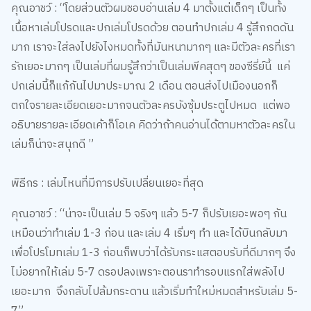
เนื้อหาเล่มโปรดและปกเล่มโปรดด้วย ตอนทำปกเล่ม 4 รู้สึกกดดัน
มาก เราจะใส่ลงไปยังไงหมดทั้งที่มันหนามากๆ และมีตัวละครที่เรา
รักเยอะมากๆ เป็นเล่มที่ผมรู้สึกว่าเป็นเล่มพีคสุดๆ ของซีรี่ย์นี้ แค่
ปกเล่มนี้ก็แก้กันไปมาประมาณ 2 เดือน ตอนส่งไปเมืองนอกก็
ตกใจรายละเอียดเยอะมากจนตัวละครบังซุ้มประตูไปหมด แต่พอ
อธิบายรายละเอียดเค้าก็โอเค คิดว่าถ้าคนอ่านได้ตามหาตัวละครใน
เล่มก็น่าจะสนุกดี ”
พิธีกร : เล่มไหนที่มีการปรับเปลี่ยนเยอะที่สุด
คุณอาชว์ : “น่าจะเป็นเล่ม 5 จริงๆ แล้ว 5-7 ก็ปรับเยอะพอๆ กัน
เหมือนว่าทำเล่ม 1-3 ก่อน และเล่ม 4 เริ่มๆ ทำ และได้บินกลับมา
เพื่อโปรโมทเล่ม 1-3 ก่อนก็พบว่าได้รับกระแสตอบรับที่ดีมากๆ จึง
ไม่อยากให้เล่ม 5-7 ดรอปลงเพราะตอนราทำรอบแรกใส่พลังไป
เยอะมาก จึงกลับไปล้มกระดาน แล้วเริ่มทำใหม่หมดสำหรับเล่ม 5-
7”