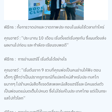
พิธีกร : ทั้งการวาดปกและวาดภาพประกอบในเล่มใช้เวลาเท่าไหร่
คุณอาชว์ : “ประมาณ 10 เดือน เริ่มตั้งแต่เริ่มคุยกัน ซึ่งผมต้องส่ง
ผลงานไปก่อน และกำลังจะเรียนจบพอดี”
พิธีกร : การอ่านแฮร์รี่ เริ่มต้นได้อย่างไร
คุณอาชว์ : “เริ่มต้นจาก 9 ขวบที่คุณพ่อเป็นคนอ่านให้ฟัง ตอน
เด็กๆ รู้สึกว่าเป็นปรากฎการณ์ที่แปลกใหม่สำหรับประทเศไท
ยมากๆ ไปร้านหนังสือก็เจอดิสเพลหนังสือแฮร์รี่และมีคนแต่งตัว
เป็นพ่อมดแม่มดเต็มไปหมด ซึ่งไม่ใช่แค่ในประเทศไทย แต่เป็นกระ
แสไปทั่วโลก”
พิธีกร : การอ่านแฮร์รี่ทั้งหมดกี่รอบในการทำงาน