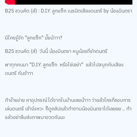
B2S ชวนคิด (ส์) : D.I.Y. ลูกแซ็ก เนรมิตเสียงดนตรี by น้องมินตรา
มีใครรู้จัก "ลูกแซ็ก" มั๊ยน้าาา?
B2S ชวนคิด (ส์) วันนี้ น้องมินตรา หนูน้อยที่รักดนตรี
พาทุกคนมา "D.I.Y. ลูกแซ็ก หรือไข่เขย่า" แล้วไปสนุกกับเสียง
ดนตรี กันจ้าาา
ทำง๊ายง่าย หาอุปกรณ์ได้จากในบ้านเลยน้าาา ว่าแล้วใครที่ชอบการ
เล่นดนตรี เข้าจังหวะ ก็ดูคลิปแล้วทำตามน้องมินตราได้เลยยย ... ทำ
แล้วอย่าลืมส่งภาพมาอวดกันนะ