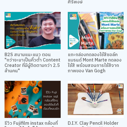
ศิริพงษ์
B2S สนามแนะแนว ตอน
แกะกล่องทดลองใช้สีชอล์ค
"กว่าจะมาเป็นคิ้วต่ำ Content
แบรนด์ Mont Marte ทดลอง
Creator ที่มีผู้ติดตามกว่า 2.5
ใช้สี พร้อมสอนการใช้สีจาก
ล้านคน"
ภาพของ Van Gogh
รีวิว Fujifilm instax กล้องที่
D.I.Y. Clay Pencil Holder