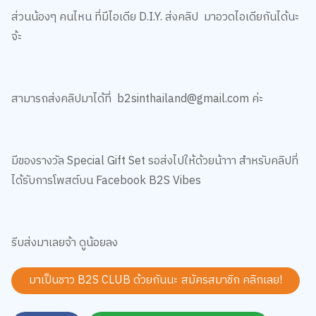
ส่วนน้องๆ คนไหน ที่มีไอเดีย D.I.Y. ส่งคลิป มาอวดไอเดียกันได้นะ
จ้ะ
สามารถส่งคลิปมาได้ที่ b2sinthailand@gmail.com ค่ะ
มีของรางวัล Special Gift Set รอส่งไปให้ด้วยน้าาา สำหรับคลิปที่
ได้รับการโพสต์บน Facebook B2S Vibes
รีบส่งมาเลยจ้า ดูน้อยลง
มาเป็นชาว B2S CLUB ด้วยกันนะ สมัครสมาชิก
คลิกเลย!