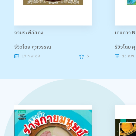
จวบระพีอัสดง
เดนดาว N
รีวิวโดย ศุภวรรณ
รีวิวโดย 
17 ก.พ. 69
5
13 ก.พ.