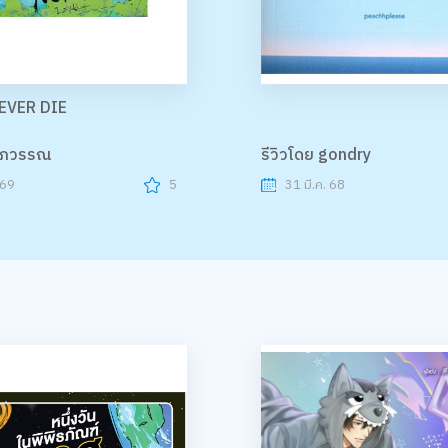
EVER DIE
ศุภวรรณ
รีวิวโดย gondry
 69
5
31 มี.ค. 68