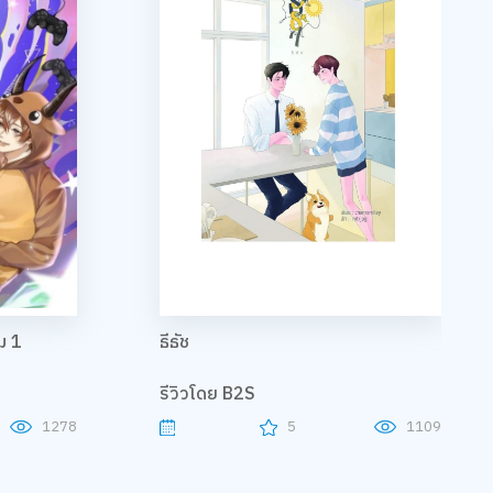
ม 1
ธีธัช
รีวิวโดย B2S
1278
5
1109