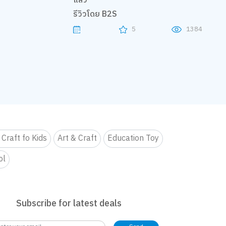
แล้ว
รีวิวโดย B2S
5
1384
 Craft fo Kids
Art & Craft
Education Toy
ol
Subscribe for latest deals