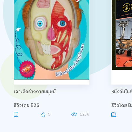
เจาะลึกร่างกายมนุษย์
หนึ่งวันใ
รีวิวโดย B2S
รีวิวโดย 
5
1236