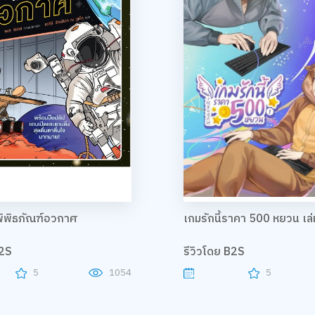
นพิพิธภัณฑ์อวกาศ
เกมรักนี้ราคา 500 หยวน เล่
B2S
รีวิวโดย B2S
5
1054
5