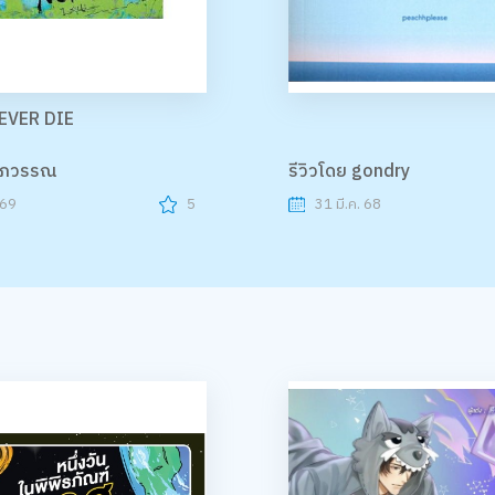
EVER DIE
ศุภวรรณ
รีวิวโดย gondry
 69
5
31 มี.ค. 68