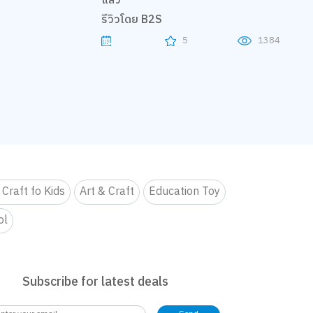
แล้ว
รีวิวโดย B2S
5
1384
 Craft fo Kids
Art & Craft
Education Toy
ol
Subscribe for latest deals