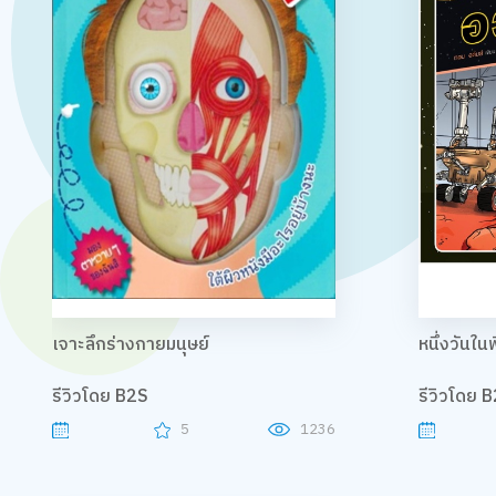
เจาะลึกร่างกายมนุษย์
หนึ่งวันใ
รีวิวโดย B2S
รีวิวโดย 
5
1236