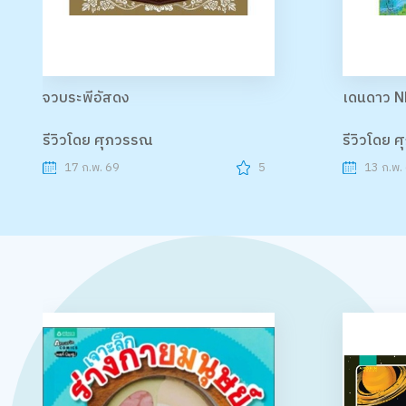
จวบระพีอัสดง
เดนดาว N
รีวิวโดย ศุภวรรณ
รีวิวโดย 
17 ก.พ. 69
5
13 ก.พ.