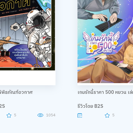
นพิพิธภัณฑ์อวกาศ
เกมรักนี้ราคา 500 หยวน เล่
B2S
รีวิวโดย B2S
5
1054
5