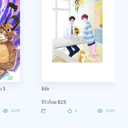
ม 1
ธีธัช
รีวิวโดย B2S
1278
5
1109