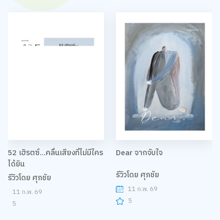
52 เฮิรตซ์...คลื่นเสียงที่ไม่มีใคร
Dear จากจับใจ
ได้ยิน
รีวิวโดย ศุภชัย
รีวิวโดย ศุภชัย
11 ก.พ. 69
11 ก.พ. 69
5
5