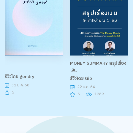
MONEY SUMMARY สรุปเรื่อง
เงิน
รีวิวโดย gondry
รีวิวโดย Gib
31 มี.ค. 68
22 ม.ค. 64
5
5
1289