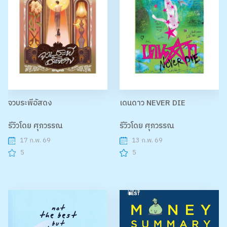
จวบระพีอัสดง
เดนดาว NEVER DIE
รีวิวโดย ศุภวรรณ
รีวิวโดย ศุภวรรณ
17 ก.พ. 69
13 ก.พ. 69
5
5