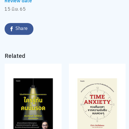
Review date
15 มิ.ย. 65
Share
Related