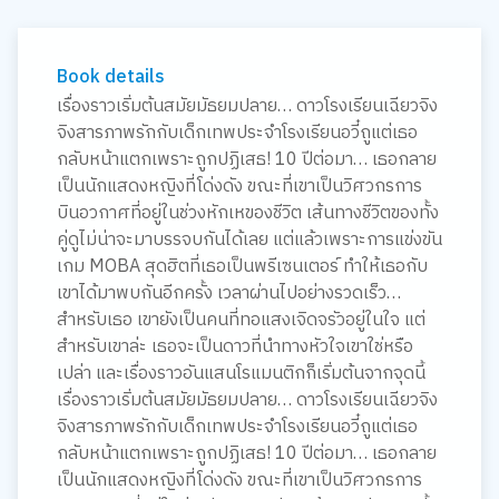
Book details
เรื่องราวเริ่มต้นสมัยมัธยมปลาย… ดาวโรงเรียนเฉียวจิง
จิงสารภาพรักกับเด็กเทพประจำโรงเรียนอวี๋ถูแต่เธอ
กลับหน้าแตกเพราะถูกปฏิเสธ! 10 ปีต่อมา… เธอกลาย
เป็นนักแสดงหญิงที่โด่งดัง ขณะที่เขาเป็นวิศวกรการ
บินอวกาศที่อยู่ในช่วงหักเหของชีวิต เส้นทางชีวิตของทั้ง
คู่ดูไม่น่าจะมาบรรจบกันได้เลย แต่แล้วเพราะการแข่งขัน
เกม MOBA สุดฮิตที่เธอเป็นพรีเซนเตอร์ ทำให้เธอกับ
เขาได้มาพบกันอีกครั้ง เวลาผ่านไปอย่างรวดเร็ว…
สำหรับเธอ เขายังเป็นคนที่ทอแสงเจิดจรัวอยู่ในใจ แต่
สำหรับเขาล่ะ เธอจะเป็นดาวที่นำทางหัวใจเขาใช่หรือ
เปล่า และเรื่องราวอันแสนโรแมนติกก็เริ่มต้นจากจุดนี้
เรื่องราวเริ่มต้นสมัยมัธยมปลาย… ดาวโรงเรียนเฉียวจิง
จิงสารภาพรักกับเด็กเทพประจำโรงเรียนอวี๋ถูแต่เธอ
กลับหน้าแตกเพราะถูกปฏิเสธ! 10 ปีต่อมา… เธอกลาย
เป็นนักแสดงหญิงที่โด่งดัง ขณะที่เขาเป็นวิศวกรการ