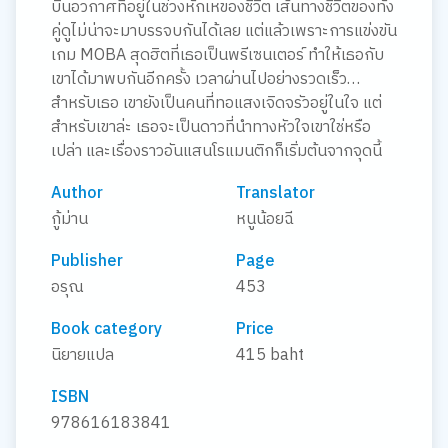
บินอวกาศที่อยู่ในช่วงหักเหของชีวิต เส้นทางชีวิตของทั้ง
คู่ดูไม่น่าจะมาบรรจบกันได้เลย แต่แล้วเพราะการแข่งขัน
เกม MOBA สุดฮิตที่เธอเป็นพรีเซนเตอร์ ทำให้เธอกับ
เขาได้มาพบกันอีกครั้ง เวลาผ่านไปอย่างรวดเร็ว…
สำหรับเธอ เขายังเป็นคนที่ทอแสงเจิดจรัวอยู่ในใจ แต่
สำหรับเขาล่ะ เธอจะเป็นดาวที่นำทางหัวใจเขาใช่หรือ
เปล่า และเรื่องราวอันแสนโรแมนติกก็เริ่มต้นจากจุดนี้
Author
Translator
กู้ม่าน
หนูน้อยฉี
Publisher
Page
อรุณ
453
Book category
Price
นิยายแปล
415 baht
ISBN
978616183841