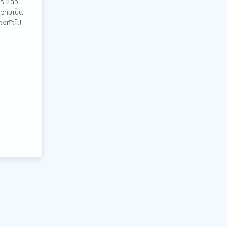
ธี แล้ว
วามเป็น
งทั่วไป