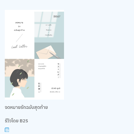
จดหมายรักฉบับสุดท้าย
รีวิวโดย B2S