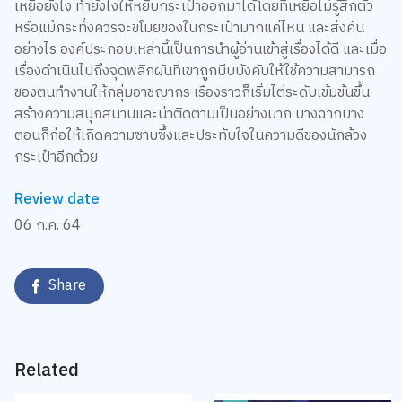
เหยื่อยังไง ทำยังไงให้หยิบกระเป๋าออกมาได้โดยที่เหยื่อไม่รู้สึกตัว
หรือแม้กระทั่งควรจะขโมยของในกระเป๋ามากแค่ไหน และส่งคืน
อย่างไร องค์ประกอบเหล่านี้เป็นการนำผู้อ่านเข้าสู่เรื่องได้ดี และเมื่อ
เรื่องดำเนินไปถึงจุดพลิกผันที่เขาถูกบีบบังคับให้ใช้ความสามารถ
ของตนทำงานให้กลุ่มอาชญากร เรื่องราวก็เริ่มไต่ระดับเข้มข้นขึ้น
สร้างความสนุกสนานและน่าติดตามเป็นอย่างมาก บางฉากบาง
ตอนก็ก่อให้เกิดความซาบซึ้งและประทับใจในความดีของนักล้วง
กระเป๋าอีกด้วย
Review date
06 ก.ค. 64
Share
Related