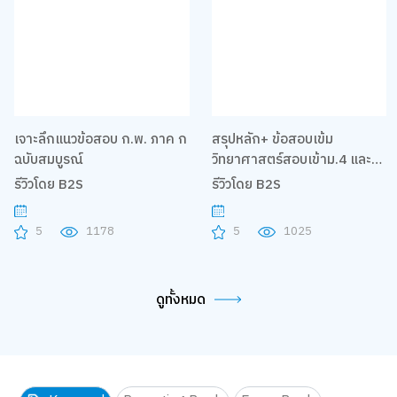
เจาะลึกแนวข้อสอบ ก.พ. ภาค ก​
สรุปหลัก+ ข้อสอบเข้ม
ฉบับสมบูรณ์
วิทยาศาสตร์สอบเข้าม.4 และO-
NET ม.3 มั่นใจเต็ม 100
รีวิวโดย B2S
รีวิวโดย B2S
5
1178
5
1025
ดูทั้งหมด