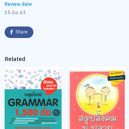
Review date
15 มิ.ย. 63
Share
Related