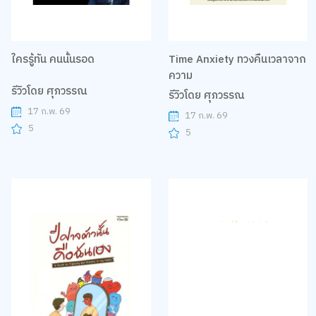
ใครรู้ทัน คนนั้นรอด
Time Anxiety ทวงคืนเวลาจาก
ความ
รีวิวโดย ศุภวรรณ
รีวิวโดย ศุภวรรณ
17 ก.พ. 69
17 ก.พ. 69
5
5