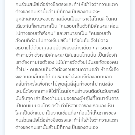
คนร่วมสมัยได้อย่างซื่อตรงและทำให้เข้าใจว่าความแตก
ต่างของคนเรานั้นล้วนมีที่ทางเป็นของตนเอง•
บุคลิกลักษณะของเราเสมือนเป็นตารางไล่โทนสี ในคน
เดียวกันก็สามารถเป็น "คนชอบเก็บตัวที่มีลักษณะค่อน
ไปทางชอบเข้าสังคม" และสามารถเป็น "คนชอบเข้า
สังคมที่ค่อนไปทางเงียบขรึม" ได้เช่นกัน จึงไม่อาจ
อธิบายได้ด้วยคุณสมบัติเพียงอย่างเดียว • การตอบ
คำถามว่า ตัวเรามีลักษณะนิสัยแบบไหนนั้น เป็นเรื่องที่
เราต้องถามใจตัวเอง ไม่ใช่การวัดด้วยไม้บรรทัดของคน
ทั่วไป • คนชอบเก็บตัวต้องรวบรวมความกล้า ห้าครั้งถึง
จะชวนคนอื่นคุยได้ คนชอบเข้าสังคมก็ต้องอดทนอด
กลั้นห้าครั้งเพื่อที่จะไม่พูดสุ่มสี่สุ่มห้าออกไป หนังสือ
เล่มนี้ดังจากเกาหลีใต้ที่โดนใจคนอ่านจนติดอันดับขายดี
นัมอินซุก เล่าเรื่องผ่านมุมมองของผู้หญิงที่โตมากับการ
เป็นคนแบบอินโทรเวิร์ต ทำให้สายตาของเธอมองเห็น
โลกเป็นอีกแบบ เป็นงานเขียนที่สะท้อนให้เห็นภาพของ
คนร่วมสมัยได้อย่างซื่อตรงและทำให้เข้าใจว่าความแตก
ต่างของคนเรานั้นล้วนมีที่ทางเป็นของตนเอง