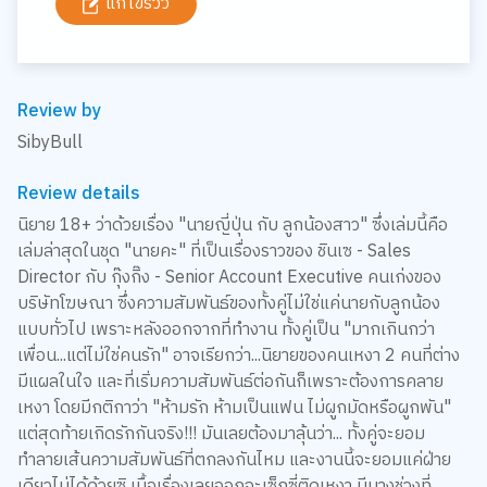
แก้ไขรีวิว
Review by
SibyBull
Review details
นิยาย 18+ ว่าด้วยเรื่อง "นายญี่ปุ่น กับ ลูกน้องสาว" ซึ่งเล่มนี้คือ
เล่มล่าสุดในชุด "นายคะ" ที่เป็นเรื่องราวของ ชินเซ - Sales
Director กับ กุ๊งกิ๊ง - Senior Account Executive คนเก่งของ
บริษัทโฆษณา ซึ่งความสัมพันธ์ของทั้งคู่ไม่ใช่แค่นายกับลูกน้อง
แบบทั่วไป เพราะหลังออกจากที่ทำงาน ทั้งคู่เป็น "มากเกินกว่า
เพื่อน...แต่ไม่ใช่คนรัก" อาจเรียกว่า...นิยายของคนเหงา 2 คนที่ต่าง
มีแผลในใจ และที่เริ่มความสัมพันธ์ต่อกันก็เพราะต้องการคลาย
เหงา โดยมีกติกาว่า "ห้ามรัก ห้ามเป็นแฟน ไม่ผูกมัดหรือผูกพัน"
แต่สุดท้ายเกิดรักกันจริง!!! มันเลยต้องมาลุ้นว่า... ทั้งคู่จะยอม
ทำลายเส้นความสัมพันธ์ที่ตกลงกันไหม และงานนี้จะยอมแค่ฝ่าย
เดียวไม่ได้ด้วยซิ เนื้อเรื่องเลยออกจะเซ็กซี่ติดเหงา มีบางช่วงที่