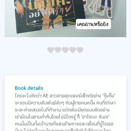
05
1
15
2
25
3
35
4
45
5
Book details
ใครจะไปคิดว่า AE สาวสวยสุดเพอร์เฟ็กต์อย่าง 'กุ๊งกิ๊ง'
จะแอบมีความสัมพันธ์ลับๆ กับผู้ชายคนหนึ่ง คนที่รักษา
ระยะห่างเสมอในที่ทำงาน แต่กลับเบียดแนบชิดอย่าง
เร่าร้อนในยามค่ำคืนโดยไม่มีใครรู้ ก็ 'ฮาโซเบะ ชินเซ'
คนนั้นเป็นทั้งเจ้านายที่แสนร้ายกาจและเพื่อนที่รู้ใจเธอ