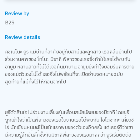
Review by
B2S
Review details
คิชิเบโนะ ยูริ แม่บ้านที่อาศัยอยู่กับสามีและลูกสาว เธอกลับบ้านไป
ร่วมงานศพของ โทโนะ มิซากิ พี่สาวของเธอซึ่งทำให้เธอได้พบกับ
อายูมิ หลานสาวที่ไม่ได้เจอกันมานาน อายูมิยังทำใจยอมรับการตาย
ของแม่ตัวเองไม่ได้ เธอจึงไม่พร้อมที่จะเปิดอ่านจดหมายฉบับ
สุดท้ายที่แม่ทิ้งไว้ให้ก่อนจากไป
ยูริตัดสินใจไปร่วมงานเลี้ยงรุ่นเพื่อนสมัยมัธยมของมิซากิ โดยยูริ
ถูกเข้าใจว่าเป็นพี่สาวของเธอในงานเธอได้พบกับ โอโตซากะ เคียวชิ
โร่ นักเขียนหนุ่มผู้เป็นรักแรกพบของตัวเองอีกครั้ง แต่เธอรู้ดีว่าเขา
มีความรู้สึกอันลึกซึ้งกับมิซากิพี่สาวของเธอมากกว่า ยูริเริ่มติดต่อ