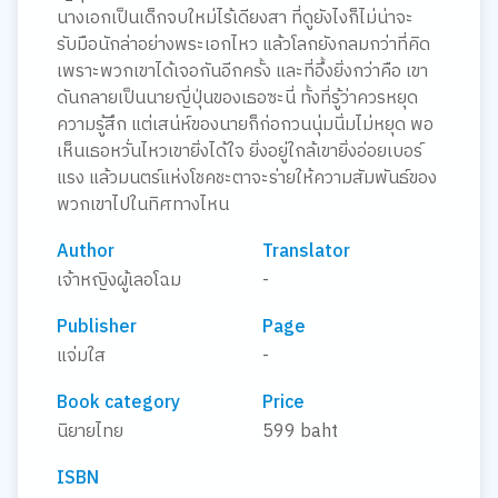
นางเอกเป็นเด็กจบใหม่ไร้เดียงสา ที่ดูยังไงก็ไม่น่าจะ
รับมือนักล่าอย่างพระเอกไหว แล้วโลกยังกลมกว่าที่คิด
เพราะพวกเขาได้เจอกันอีกครั้ง และที่อึ้งยิ่งกว่าคือ เขา
ดันกลายเป็นนายญี่ปุ่นของเธอซะนี่ ทั้งที่รู้ว่าควรหยุด
ความรู้สึก แต่เสน่ห์ของนายก็ก่อกวนนุ่มนิ่มไม่หยุด พอ
เห็นเธอหวั่นไหวเขายิ่งได้ใจ ยิ่งอยู่ใกล้เขายิ่งอ่อยเบอร์
แรง แล้วมนตร์แห่งโชคชะตาจะร่ายให้ความสัมพันธ์ของ
พวกเขาไปในทิศทางไหน
Author
Translator
เจ้าหญิงผู้เลอโฉม
-
Publisher
Page
แจ่มใส
-
Book category
Price
นิยายไทย
599 baht
ISBN