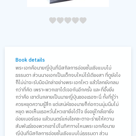
05
1
15
2
25
3
35
4
45
5
Book details
พระเอกคือนายญี่ปุ่นที่มีสกิลการอ่อยชั้นเชิงแบบไม่
ธรรมดา ส่วนนางเอกเป็นเด็กจบใหม่ไร้เดียงสา ที่ดูยังไง
ก็ไม่น่าจะรับมือนักล่าอย่างพระเอกไหว แล้วโลกยังกลม
กว่าที่คิด เพราะพวกเขาได้เจอกันอีกครั้ง และที่อึ้งยิ่ง
กว่าคือ เขาดันกลายเป็นนายญี่ปุ่นของเธอซะนี่ ทั้งที่รู้ว่า
ควรหยุดความรู้สึก แต่เสน่ห์ของนายก็ก่อกวนนุ่มนิ่มไม่
หยุด พอเห็นเธอหวั่นไหวเขายิ่งได้ใจ ยิ่งอยู่ใกล้เขายิ่ง
อ่อยเบอร์แรง แล้วมนตร์แห่งโชคชะตาจะร่ายให้ความ
สัมพันธ์ของพวกเขาไปในทิศทางไหนพระเอกคือนาย
ญี่ปุ่นที่มีสกิลการอ่อยชั้นเชิงแบบไม่ธรรมดา ส่วน