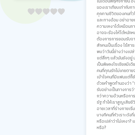
ในเดือนพฤศจิกายน อ
ของเราเทียบเท่ากับกา
05
1
15
2
25
3
35
4
45
5
คุกคามชีวิตของคนทั่ว
และทางอ้อม อย่าอายถ้า
ความเหงาได้เหมือนการสู
อาจจะร้องไห้ได้หนักหน
ต้องการการยอมรับจากเ
สักคนเป็นเรื่อง ไร้สาร
พบว่าวันนี้ช่างว่างเปล
แต่ลึกๆ แล้วมันยังอยู
เป็นพิษลงโซเชียลมีเด
คนที่คุณรักไม่เคยตายจา
เข้าใจคนที่มีแฟนแต่ก็
ด้วยคำพูดทำนองว่า “
รับอย่างเป็นทางการว่
กว่าความอ้วนหรือการ
รัฐ ทำให้เราสูญเสียชี
อายเวลาที่ร่างกายเริ่
บางทีคนที่หัวเราะดังที
หรือเปล่าว่าไม่เหงา?
หรือ?