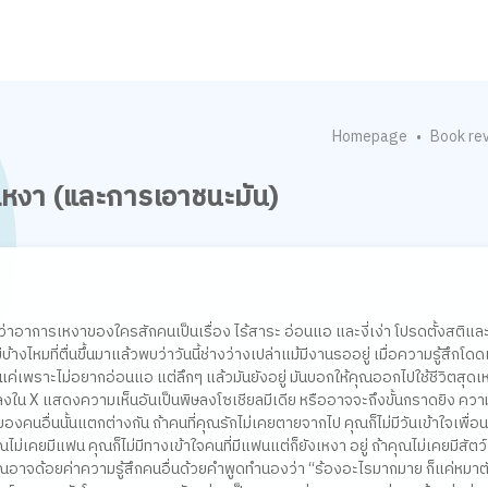
Homepage
Book re
•
มเหงา (และการเอาชนะมัน)
ิดว่าอาการเหงาของใครสักคนเป็นเรื่อง ไร้สาระ อ่อนแอ และงี่เง่า โปรดตั้งสติแล
บ้างไหมที่ตื่นขึ้นมาแล้วพบว่าวันนี้ช่างว่างเปล่าแม้มีงานรออยู่ เมื่อความรู้สึกโดดเ
ไปแค่เพราะไม่อยากอ่อนแอ แต่ลึกๆ แล้วมันยังอยู่ มันบอกให้คุณออกไปใช้ชีวิตสุดเหว
องลงใน X แสดงความเห็นอันเป็นพิษลงโซเชียลมีเดีย หรืออาจจะถึงขั้นกราดยิง คว
นอื่นนั้นแตกต่างกัน ถ้าคนที่คุณรักไม่เคยตายจากไป คุณก็ไม่มีวันเข้าใจเพื่อนท
าคุณไม่เคยมีแฟน คุณก็ไม่มีทางเข้าใจคนที่มีแฟนแต่ก็ยังเหงา อยู่ ถ้าคุณไม่เคยมีสัตว์
ณอาจด้อยค่าความรู้สึกคนอื่นด้วยคำพูดทำนองว่า “ร้องอะไรมากมาย ก็แค่หมาต