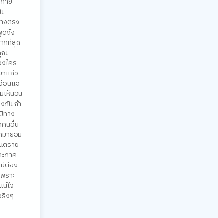
งกาย
ัน
งทางตรง
ูดถึง
ากที่สุด
คุณ
ของใคร
นมาแล้ว
ากอ่อนแอ
มเห็นอัน
งกัน ถ้า
่มีทาง
กคนอื่น
อกมายอม
อันตราย
และภาค
ม่ต้อง
 เพราะ
แน่ใจ
จริงๆ