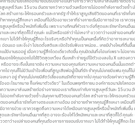
งค์การอนามัยโลกออกมายอมรับอย่างเป็นทางการว่าความเหงาส่งผลร้ายต่อร่า
รสูบบุหรี่วันละ 15 มวน อันตรายกว่าความอ้วนหรือการไม่ออกกำลังกายด้วยซ้ำ ม
โลก สร้างภาระให้ครอบครัวและภาครัฐ ทำให้เราสูญเสียชีวิตของคนที่เรารักทั้
หากคุณรู้สึกเหงา เหมือนที่ไม่ต้องอายเวลาที่ร่างกายเริ่มมีอาการป่วย เราควรพ
บบุหรี่หรือน้ำหนักที่เพิ่มขึ้น เพราะบางทีคนที่หัวเราะดังที่สุดและรักษาใจคนอื่นม
าและเหงาที่สุดก็ได้ คุณล่ะ แน่ใจหรือเปล่าว่าไม่เหงา? แววตาว่างเปล่าของคนที่
ขา ไม่ได้ทำให้คุณรู้สึกอะไรจริงๆ หรือ?ถ้าคุณเป็นคนหนึ่งที่คิดว่าอาการเหงา
ะ อ่อนแอ และงี่เง่า โปรดตั้งสติและเปิดใจรับฟังเราหน่อย... เคยมีบ้างไหมที่ตื่นขึ้
่าแม้มีงานรออยู่ เมื่อความรู้สึกโดดเดี่ยวเกิดขึ้น คุณปัดมันทิ้งไปแค่เพราะไม่อย
่ มันบอกให้คุณออกไปใช้ชีวิตสุดเหวี่ยง ดื่มเหล้า ถ่ายรูปโป๊ตัวเองลงใน X แสดงควา
ีย หรืออาจจะถึงขั้นกราดยิง ความเหงาของคุณกับความเหงาของคนอื่นนั้นแตกต่า
กไป คุณก็ไม่มีวันเข้าใจเพื่อนที่สูญเสียพ่อผู้เป็นที่รัก ถ้าคุณไม่เคยมีแฟน คุณก็ไม
ยังเหงา อยู่ ถ้าคุณไม่เคยมีสัตว์เลี้ยงแสนรักที่ตายจากไป คุณอาจด้อยค่าความรู้สึ
ร้องอะไรมากมาย ก็แค่หมาตัวเดียว” ในเดือนพฤศจิกายน องค์การอนามัยโลกอ
าความเหงาส่งผลร้ายต่อร่างกายของเราเทียบเท่ากับการสูบบุหรี่วันละ 15 มวน 
ไม่ออกกำลังกายด้วยซ้ำ มันคุกคามชีวิตของคนทั่วโลก สร้างภาระให้ครอบครัว
วิตของคนที่เรารักทั้งทางตรงและทางอ้อม อย่าอายถ้าหากคุณรู้สึกเหงา เหมือนที่ไ
มมีอาการป่วย เราควรพูดถึงความเหงาได้เหมือนการสูบบุหรี่หรือน้ำหนักที่เพิ่มขึ้น
่สุดและรักษาใจคนอื่นมากที่สุด อาจจะร้องไห้ได้หนักหนาและเหงาที่สุดก็ได้ คุณล่ะ 
 แววตาว่างเปล่าของคนที่คุณต้องการการยอมรับจากเขา ไม่ได้ทำให้คุณรู้สึกอะไร