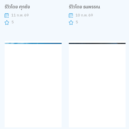
รีวิวโดย ศุภชัย
รีวิวโดย ธนพรรณ
11 ก.พ. 69
10 ก.พ. 69
5
5