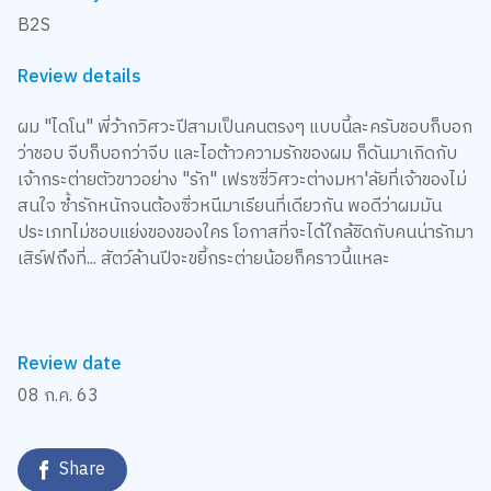
B2S
Review details
ผม "ไดโน" พี่ว้ากวิศวะปีสามเป็นคนตรงๆ แบบนี้ละครับชอบก็บอก
ว่าชอบ จีบก็บอกว่าจีบ และไอต้าวความรักของผม ก็ดันมาเกิดกับ
เจ้ากระต่ายตัวขาวอย่าง "รัก" เฟรซซี่วิศวะต่างมหา'ลัยที่เจ้าของไม่
สนใจ ซ้ำรักหนักจนต้องซิ่วหนีมาเรียนที่เดียวกัน พอดีว่าผมมัน
ประเภทไม่ชอบแย่งของของใคร โอกาสที่จะได้ใกล้ชิดกับคนน่ารักมา
เสิร์ฟถึงที่... สัตว์ล้านปีจะขยี้กระต่ายน้อยก็คราวนี้แหละ
Review date
08 ก.ค. 63
Share