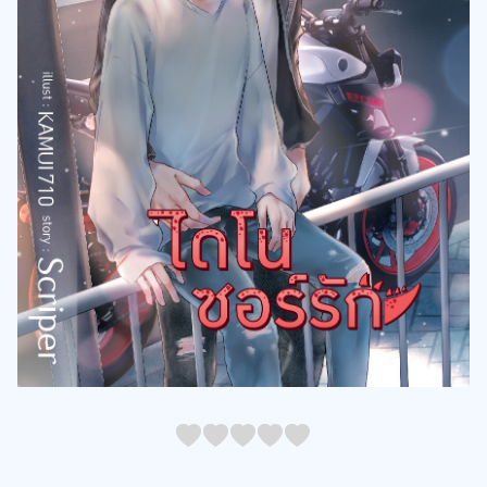
05
1
15
2
25
3
35
4
45
5