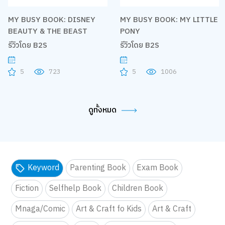
MY BUSY BOOK: DISNEY
MY BUSY BOOK: MY LITTLE
BEAUTY & THE BEAST
PONY
รีวิวโดย B2S
รีวิวโดย B2S
5
723
5
1006
ดูทั้งหมด
Keyword
Parenting Book
Exam Book
Fiction
Selfhelp Book
Children Book
Mnaga/Comic
Art & Craft fo Kids
Art & Craft