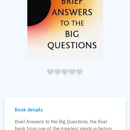
05
1
15
2
25
3
35
4
45
5
Book details
Brief Answers to the Big Questions, the final
book from one of the greatest minds in history,