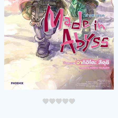
05
1
15
2
25
3
35
4
45
5