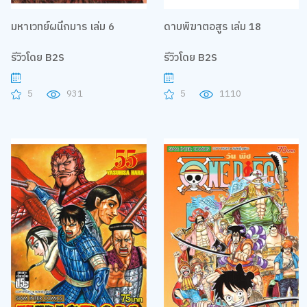
มหาเวทย์ผนึกมาร เล่ม 6
ดาบพิฆาตอสูร เล่ม 18
รีวิวโดย B2S
รีวิวโดย B2S
5
931
5
1110