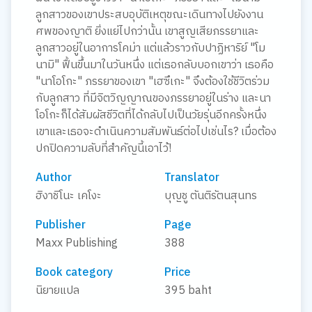
ลูกสาวของเขาประสบอุบัติเหตุขณะเดินทางไปยังงาน
ศพของญาติ ยิ่งแย่ไปกว่านั้น เขาสูญเสียภรรยาและ
ลูกสาวอยู่ในอาการโคม่า แต่แล้วราวกับปาฏิหาริย์ "โม
นามิ" ฟื้นขึ้นมาในวันหนึ่ง แต่เธอกลับบอกเขาว่า เธอคือ
"นาโอโกะ" ภรรยาของเขา "เฮซึเกะ" จึงต้องใช้ชีวิตร่วม
กับลูกสาว ที่มีจิตวิญญาณของภรรยาอยู่ในร่าง และนา
โอโกะก็ได้สัมผัสชีวิตที่ได้กลับไปเป็นวัยรุ่นอีกครั้งหนึ่ง
เขาและเธอจะดำเนินความสัมพันธ์ต่อไปเช่นไร? เมื่อต้อง
ปกปิดความลับที่สำคัญนี้เอาไว้!
Author
Translator
ฮิงาชิโนะ เคโงะ
บุญชู ตันติรัตนสุนทร
Publisher
Page
Maxx Publishing
388
Book category
Price
นิยายแปล
395 baht