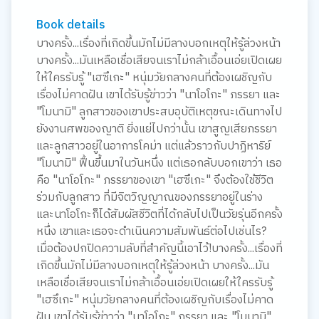
Book details
บางครั้ง...เรื่องที่เกิดขึ้นมักไม่มีลางบอกเหตุให้รู้ล่วงหน้า
บางครั้ง...มันเหลือเชื่อเสียจนเราไม่กล้าเอื้อนเอ่ยเปิดเผย
ให้ใครรับรู้ "เฮซึเกะ" หนุ่มวัยกลางคนที่ต้องเผชิญกับ
เรื่องไม่คาดฝัน เขาได้รับรู้ข่าวว่า "นาโอโกะ" ภรรยา และ
"โมนามิ" ลูกสาวของเขาประสบอุบัติเหตุขณะเดินทางไป
ยังงานศพของญาติ ยิ่งแย่ไปกว่านั้น เขาสูญเสียภรรยา
และลูกสาวอยู่ในอาการโคม่า แต่แล้วราวกับปาฏิหาริย์
"โมนามิ" ฟื้นขึ้นมาในวันหนึ่ง แต่เธอกลับบอกเขาว่า เธอ
คือ "นาโอโกะ" ภรรยาของเขา "เฮซึเกะ" จึงต้องใช้ชีวิต
ร่วมกับลูกสาว ที่มีจิตวิญญาณของภรรยาอยู่ในร่าง
และนาโอโกะก็ได้สัมผัสชีวิตที่ได้กลับไปเป็นวัยรุ่นอีกครั้ง
หนึ่ง เขาและเธอจะดำเนินความสัมพันธ์ต่อไปเช่นไร?
เมื่อต้องปกปิดความลับที่สำคัญนี้เอาไว้!บางครั้ง...เรื่องที่
เกิดขึ้นมักไม่มีลางบอกเหตุให้รู้ล่วงหน้า บางครั้ง...มัน
เหลือเชื่อเสียจนเราไม่กล้าเอื้อนเอ่ยเปิดเผยให้ใครรับรู้
"เฮซึเกะ" หนุ่มวัยกลางคนที่ต้องเผชิญกับเรื่องไม่คาด
ฝัน เขาได้รับรู้ข่าวว่า "นาโอโกะ" ภรรยา และ "โมนามิ"