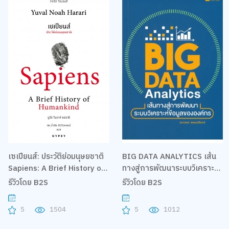
เซเปียนส์: ประวัติย่อมนุษยชาติ
BIG DATA ANALYTICS เส้น
Sapiens: A Brief History of
ทางสู่การพัฒนาระบบวิเคราะห์
Humankind
ข้อมูลขององค์กร
รีวิวโดย B2S
รีวิวโดย B2S
5
1504
5
1012