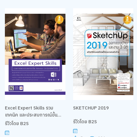
Excel Expert Skills รวม
SKETCHUP 2019
เทคนิค และประสบการณ์ขั้น
รีวิวโดย B2S
Advance จากมืออาชีพตัวจริง
รีวิวโดย B2S