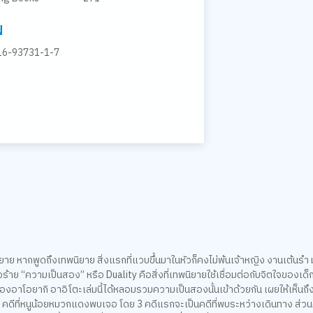
N
16-93731-1-7
หากพูดถึงเทพนิยาย สิ่งแรกที่แวบขึ้นมาในหัวก็คงไม่พ้นเจ้าหญิง งานเต้นรำ 
าย “ความเป็นสอง” หรือ Duality คือสิ่งที่เทพนิยายใช้เชื่อมต่อกับจิตใจของเด็ก ๆ 
ของอาโอยากิ อาอิโตะเล่มนี้ได้หลอมรวมความเป็นสองนั้นเข้าด้วยกัน เผยให้เห็นถึ
วย 4 คดีที่หนูน้อยหมวกแดงพบเจอ โดย 3 คดีแรกจะเป็นคดีที่พบระหว่างเดินทาง ส่วน