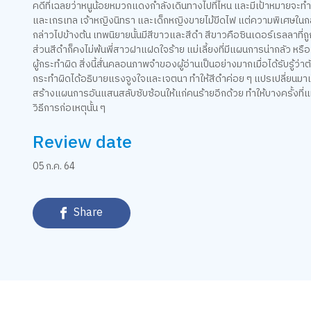
คดีที่เฉลยว่าหนูน้อยหมวกแดงกำลังเดินทางไปที่ไหน และมีเป้าหมายจะทำอะไร
และเกรเทล เจ้าหญิงนิทรา และเด็กหญิงขายไม้ขีดไฟ แต่ความพิเศษในกลวิธี
กล่าวไปข้างต้น เทพนิยายนั้นมีสีขาวและสีดำ สีขาวคือซินเดอร์เรลลาที
ส่วนสีดำก็คงไม่พ้นพี่สาวฝาแฝดใจร้าย แม่เลี้ยงที่มีแผนการน่ากลัว หร
ผู้กระทำผิด สิ่งนี้สั่นคลอนภาพจำของผู้อ่านเป็นอย่างมากเมื่อได้รับรู้ว
กระทำผิดได้อธิบายแรงจูงใจและเจตนา ทำให้สีดำค่อย ๆ แปรเปลี่ยนมาเ
สร้างแผนการอันแสนสลับซับซ้อนให้แก่คนร้ายอีกด้วย ทำให้บางครั้งที่แ
วิธีการก่อเหตุนั้น ๆ
Review date
05 ก.ค. 64
Share