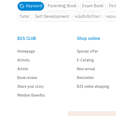
Keyword
Parenting Book
Exam Book
Fic
Tutor
Self Development
หนังสือจิตวิทยา
ครอบค
B2S CLUB
Shop online
Homepage
Special offer
Activity
E-Catalog
Article
New arrival
Book review
Bestseller
Share your story
B2S online shopping
Member Benefits