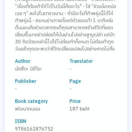
“เรื่องที่ต้องทำให้ได้ในวันนี้คืออะไร" - ใส่ “ช่วงนั่งเหม่อ
เฉย ๆ” ลงไปในตารางงาน - ถ้ามีอะไรที่ทำพรุ่งนี้ได้ให้
ทำพรุ่งนี้ - สแกนร่างกายตั้งแต่หัวจรดเท้า 1 นาทีหลัง
ตื่นนอนคือช่วงเวลาทองที่คุณสามารถสร้างชีวิตที่ยอด
เยี่ยมขึ้นมาอย่าปล่อยให้มันผ่านไปอย่างสูญเปล่า แค่นำ
30 กิจวัตรเหล่านี้ไปใช้ไม่ต้องทำทั้งหมด ไม่ต้องทำทุก
วันแล้วคุณจะพบว่าชีวิตเปลี่ยนแปลงไปอย่างคาดไม่ถึง
Author
Translator
มัตสึดะ มิฮิโระ
-
Publisher
Page
-
-
Book category
Price
พัฒนาตนเอง
187 baht
ISBN
9786162876752