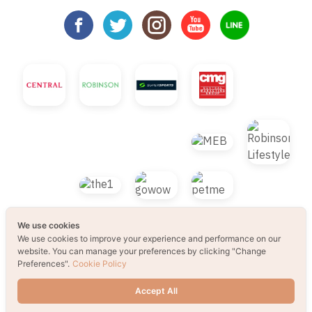
We use cookies
We use cookies to improve your experience and performance on our
website. You can manage your preferences by clicking "Change
Preferences".
Cookie Policy
© 2021 B2S CLUB, All rights reserved. Web
Accept All
Design by
1001click.