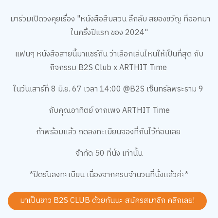
มาร่วมเปิดวงคุยเรื่อง "
หนังสือสืบสวน ลึกลับ สยองขวัญ ที่ออกมา
ในครึ่งปีแรก ของ 2024"
แฟนๆ หนังสือสายนี้มาเเชร์กัน ว่าเลือกเล่นไหนให้เป็นที่สุด
กับ
กิจกรรม B2S Club x ARTHIT Time
ในวันเสาร์ที่ 8 มิ.ย. 67 เวลา 14:00 @B2S เซ็นทรัลพระราม 9
กับคุณอาทิตย์ จากเพจ ARTHIT Time
ถ้าพร้อมเเล้ว กดลงทะเบียนจองที่กันไว้ก่อนเลย
จำกัด 50 ที่นั่ง เท่านั้น
*ปิดรับลงทะเบียน เนื่องจากครบจำนวนที่นั่งเเล้วค่ะ*
มาเป็นชาว B2S CLUB ด้วยกันนะ สมัครสมาชิก
คลิกเลย!