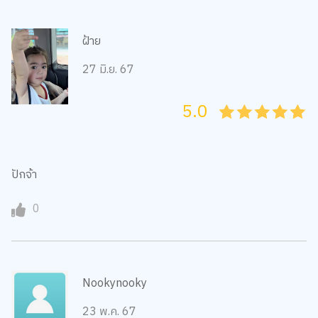
ฝ้าย
27 มิ.ย. 67
5.0
05
1
15
2
25
3
35
4
45
5
ปักจ้า
0
Nookynooky
23 พ.ค. 67